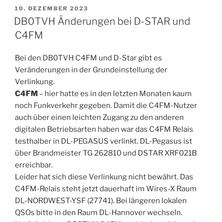
VERÖFFENTLICHT
10. DEZEMBER 2023
AM
DB0TVH Änderungen bei D-STAR und
C4FM
Bei den DB0TVH C4FM und D-Star gibt es
Veränderungen in der Grundeinstellung der
Verlinkung.
C4FM
– hier hatte es in den letzten Monaten kaum
noch Funkverkehr gegeben. Damit die C4FM-Nutzer
auch über einen leichten Zugang zu den anderen
digitalen Betriebsarten haben war das C4FM Relais
testhalber in DL-PEGASUS verlinkt. DL-Pegasus ist
über Brandmeister TG 262810 und DSTAR XRF021B
erreichbar.
Leider hat sich diese Verlinkung nicht bewährt. Das
C4FM-Relais steht jetzt dauerhaft im Wires-X Raum
DL-NORDWEST-YSF (27741). Bei längeren lokalen
QSOs bitte in den Raum DL-Hannover wechseln.