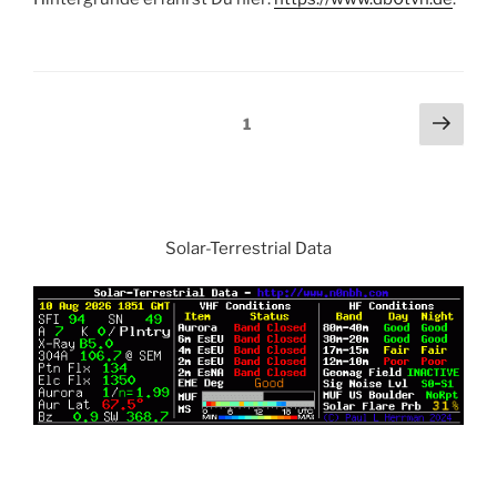
Beitragsnavigation
Näch
Seite
1
Seit
Solar-Terrestrial Data