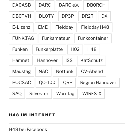
DA0ASB
DARC
DARC e.V.
DB0RCH
DB0TVH
DL0TY
DP3P
DR2T
DX
E-Lizenz
EME
Fieldday
Fieldday H48
FUNK.TAG
Funkamateur
Funkcontainer
Funken
Funkerplatte
H02
H48
Hamnet
Hannover
ISS
KatSchutz
Maustag
NAC
Notfunk
OV-Abend
POCSAC
QO-100
QRP
Region Hannover
SAQ
Silvester
Warntag
WIRES-X
H48 IM INTERNET
H48 bei Facebook