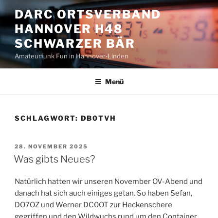
Zum
DARC ORTSVERBAND
Inhalt
HANNOVER H48
springen
SCHWARZER BÄR
Amateurfunk Fun in Hannover-Linden
Menü
SCHLAGWORT:
DB0TVH
VERÖFFENTLICHT
28. NOVEMBER 2025
AM
Was gibts Neues?
Natürlich hatten wir unseren November OV-Abend und
danach hat sich auch einiges getan. So haben Sefan,
DO7OZ und Werner DC0OT zur Heckenschere
gegriffen und den Wildwuchs rund um den Container