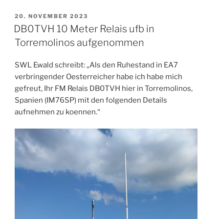
VERÖFFENTLICHT
20. NOVEMBER 2023
AM
DB0TVH 10 Meter Relais ufb in
Torremolinos aufgenommen
SWL Ewald schreibt: „Als den Ruhestand in EA7
verbringender Oesterreicher habe ich habe mich
gefreut, Ihr FM Relais DB0TVH hier in Torremolinos,
Spanien (IM76SP) mit den folgenden Details
aufnehmen zu koennen.“