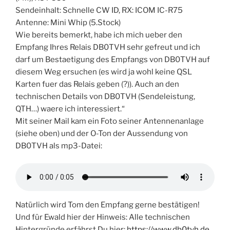
Sendeinhalt: Schnelle CW ID, RX: ICOM IC-R75
Antenne: Mini Whip (5.Stock)
Wie bereits bemerkt, habe ich mich ueber den
Empfang Ihres Relais DB0TVH sehr gefreut und ich
darf um Bestaetigung des Empfangs von DB0TVH auf
diesem Weg ersuchen (es wird ja wohl keine QSL
Karten fuer das Relais geben (?)). Auch an den
technischen Details von DB0TVH (Sendeleistung,
QTH…) waere ich interessiert.“
Mit seiner Mail kam ein Foto seiner Antennenanlage
(siehe oben) und der O-Ton der Aussendung von
DB0TVH als mp3-Datei:
Natürlich wird Tom den Empfang gerne bestätigen!
Und für Ewald hier der Hinweis: Alle technischen
Hintergründe erfährst Du hier:
https://www.db0tvh.de
.