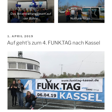
Das Veranstaltungsteam auf
der Bühne
Notfunk to go…
VERÖFFENTLICHT
1. APRIL 2019
AM
Auf geht’s zum 4. FUNK.TAG nach Kassel