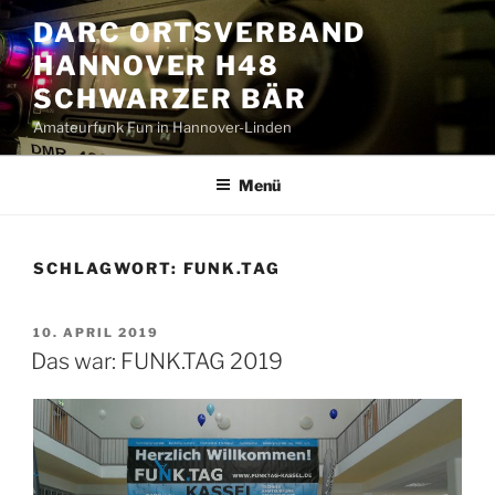
Zum
DARC ORTSVERBAND
Inhalt
HANNOVER H48
springen
SCHWARZER BÄR
Amateurfunk Fun in Hannover-Linden
Menü
SCHLAGWORT:
FUNK.TAG
VERÖFFENTLICHT
10. APRIL 2019
AM
Das war: FUNK.TAG 2019