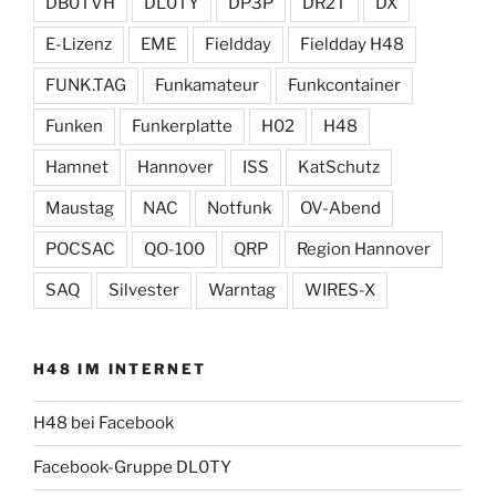
DB0TVH
DL0TY
DP3P
DR2T
DX
E-Lizenz
EME
Fieldday
Fieldday H48
FUNK.TAG
Funkamateur
Funkcontainer
Funken
Funkerplatte
H02
H48
Hamnet
Hannover
ISS
KatSchutz
Maustag
NAC
Notfunk
OV-Abend
POCSAC
QO-100
QRP
Region Hannover
SAQ
Silvester
Warntag
WIRES-X
H48 IM INTERNET
H48 bei Facebook
Facebook-Gruppe DL0TY