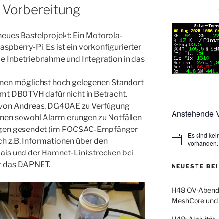
 Vorbereitung
 neues Bastelprojekt: Ein Motorola-
spberry-Pi. Es ist ein vorkonfigurierter
e Inbetriebnahme und Integration in das
einen möglichst hoch gelegenen Standort
t DB0TVH dafür nicht in Betracht.
 von Andreas, DG4OAE zu Verfügung
Anstehende V
nen sowohl Alarmierungen zu Notfällen
ngen gesendet (im POCSAC-Empfänger
Es sind ke
ch z.B. Informationen über den
vorhanden.
ais und der Hamnet-Linkstrecken bei
r das DAPNET.
NEUESTE BE
H48 OV-Abend: 
MeshCore und 
H48: Aktivität, 