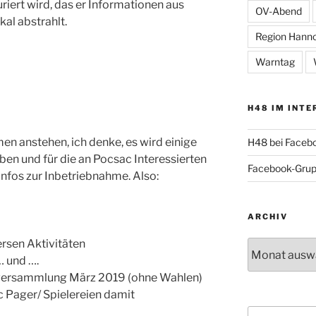
iert wird, das er Informationen aus
OV-Abend
l abstrahlt.
Region Hann
Warntag
H48 IM INTE
n anstehen, ich denke, es wird einige
H48 bei Faceb
en und für die an Pocsac Interessierten
Facebook-Gru
Infos zur Inbetriebnahme. Also:
ARCHIV
rsen Aktivitäten
Archiv
… und ….
tversammlung März 2019 (ohne Wahlen)
Pager/ Spielereien damit
Suche