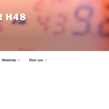
R H48
Weblinks
Über uns