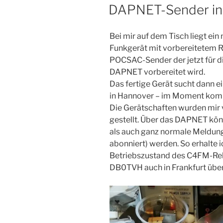
AM
DAPNET-Sender in
Bei mir auf dem Tisch liegt ein
Funkgerät mit vorbereitetem Ra
POCSAC-Sender der jetzt für di
DAPNET vorbereitet wird.
Das fertige Gerät sucht dann 
in Hannover – im Moment komm
Die Gerätschaften wurden mir
gestellt. Über das DAPNET kön
als auch ganz normale Meldu
abonniert) werden. So erhalte i
Betriebszustand des C4FM-Rel
DB0TVH auch in Frankfurt übe