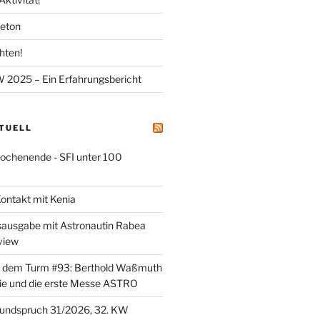
meton
hten!
025 – Ein Erfahrungsbericht
KTUELL
henende - SFI unter 100
ontakt mit Kenia
sausgabe mit Astronautin Rabea
view
er dem Turm #93: Berthold Waßmuth
ie und die erste Messe ASTRO
undspruch 31/2026, 32. KW