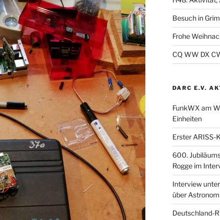
Besuch in Gri
Frohe Weihnac
CQ WW DX CW 2
DARC E.V. A
FunkWX am Woc
Einheiten
Erster ARISS-K
600. Jubiläum
Rogge im Inter
Interview unt
über Astronom
Deutschland-R