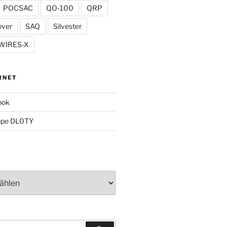
POCSAC
QO-100
QRP
over
SAQ
Silvester
WIRES-X
RNET
ook
ppe DL0TY