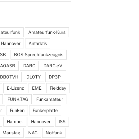
ateurfunk
Amateurfunk-Kurs
 Hannover
Antarktis
SB
BOS-Sprechfunkzeugnis
DA0ASB
DARC
DARC e.V.
DB0TVH
DL0TY
DP3P
E-Lizenz
EME
Fieldday
FUNK.TAG
Funkamateur
r
Funken
Funkerplatte
Hamnet
Hannover
ISS
Maustag
NAC
Notfunk