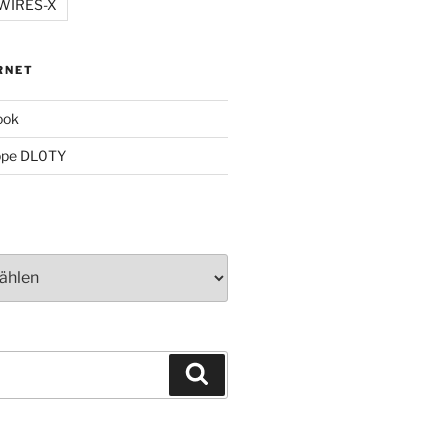
WIRES-X
RNET
ook
ppe DL0TY
Suchen