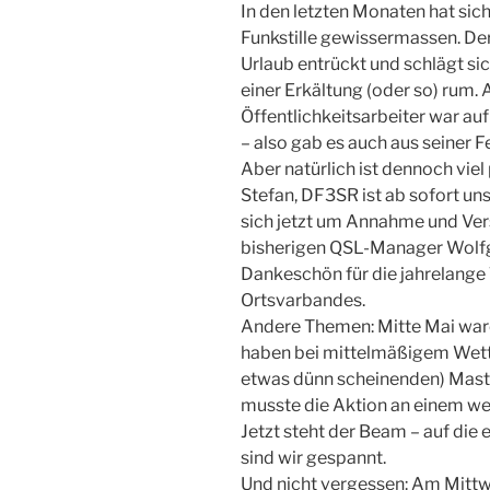
In den letzten Monaten hat sich
Funkstille gewissermassen. De
Urlaub entrückt und schlägt s
einer Erkältung (oder so) rum.
Öffentlichkeitsarbeiter war au
– also gab es auch aus seiner F
Aber natürlich ist dennoch viel
Stefan, DF3SR ist ab sofort 
sich jetzt um Annahme und Ver
bisherigen QSL-Manager Wolfg
Dankeschön für die jahrelange
Ortsvarbandes.
Andere Themen: Mitte Mai war
haben bei mittelmäßigem Wett
etwas dünn scheinenden) Mas
musste die Aktion an einem w
Jetzt steht der Beam – auf die 
sind wir gespannt.
Und nicht vergessen: Am Mittwo