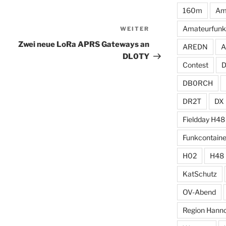
160m
Am
Amateurfunk
WEITER
Nächster
Beitrag
Zwei neue LoRa APRS Gateways an
AREDN
A
DL0TY
Contest
DB0RCH
DR2T
DX
Fieldday H48
Funkcontaine
H02
H48
KatSchutz
OV-Abend
Region Hann