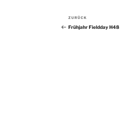
Beitrags-
Vorheriger
ZURÜCK
Navigation
Beitrag
Frühjahr Fieldday H48