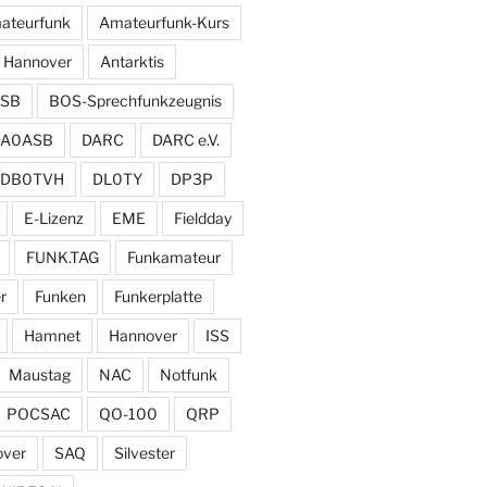
ateurfunk
Amateurfunk-Kurs
 Hannover
Antarktis
SB
BOS-Sprechfunkzeugnis
DA0ASB
DARC
DARC e.V.
DB0TVH
DL0TY
DP3P
E-Lizenz
EME
Fieldday
FUNK.TAG
Funkamateur
r
Funken
Funkerplatte
Hamnet
Hannover
ISS
Maustag
NAC
Notfunk
POCSAC
QO-100
QRP
over
SAQ
Silvester