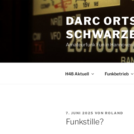
Zum
Inhalt
DARC ORT
springen
SCHWARZE
Amateurfunk Fun in Hannover
H48 Aktuell
Funkbetrieb
VERÖFFENTLICHT
7. JUNI 2025
VON
ROLAND
AM
Funkstille?