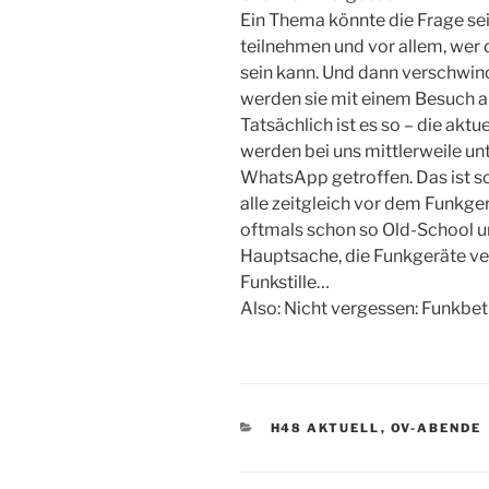
Ein Thema könnte die Frage se
teilnehmen und vor allem, wer 
sein kann. Und dann verschwinde
werden sie mit einem Besuch a
Tatsächlich ist es so – die akt
werden bei uns mittlerweile un
WhatsApp getroffen. Das ist sc
alle zeitgleich vor dem Funkger
oftmals schon so Old-School u
Hauptsache, die Funkgeräte ver
Funkstille…
Also: Nicht vergessen: Funkb
KATEGORIEN
H48 AKTUELL
,
OV-ABENDE