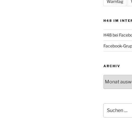
Warntag
H48 IM INTE
H48 bei Faceb
Facebook-Gru
ARCHIV
Archiv
Suche
nach: