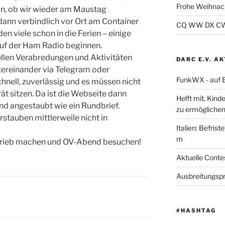
Frohe Weihnac
in, ob wir wieder am Maustag
dann verbindlich vor Ort am Container
CQ WW DX CW 2
n viele schon in die Ferien – einige
uf der Ham Radio beginnen.
uellen Verabredungen und Aktivitäten
DARC E.V. A
tereinander via Telegram oder
FunkWX - auf 
hnell, zuverlässig und es müssen nicht
ät sitzen. Da ist die Webseite dann
Helft mit, Kind
nd angestaubt wie ein Rundbrief.
zu ermöglichen
stauben mittlerweile nicht in
Italien: Befris
m
etrieb machen und OV-Abend besuchen!
Aktuelle Cont
Ausbreitungsp
#HASHTAG