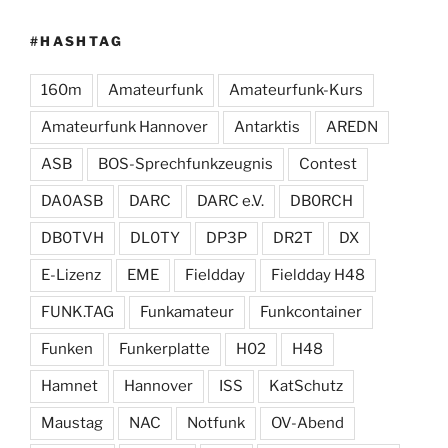
#HASHTAG
160m
Amateurfunk
Amateurfunk-Kurs
Amateurfunk Hannover
Antarktis
AREDN
ASB
BOS-Sprechfunkzeugnis
Contest
DA0ASB
DARC
DARC e.V.
DB0RCH
DB0TVH
DL0TY
DP3P
DR2T
DX
E-Lizenz
EME
Fieldday
Fieldday H48
FUNK.TAG
Funkamateur
Funkcontainer
Funken
Funkerplatte
H02
H48
Hamnet
Hannover
ISS
KatSchutz
Maustag
NAC
Notfunk
OV-Abend