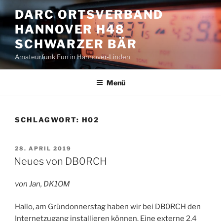
Zum
DARC ORTSVERBAND
Inhalt
HANNOVER H48
springen
SCHWARZER BÄR
Amateurfunk Fun in Hannover-Linden
Menü
SCHLAGWORT:
H02
VERÖFFENTLICHT
28. APRIL 2019
AM
Neues von DB0RCH
von Jan, DK1OM
Hallo, am Gründonnerstag haben wir bei DB0RCH den
Internetzugang installieren können. Eine externe 2,4