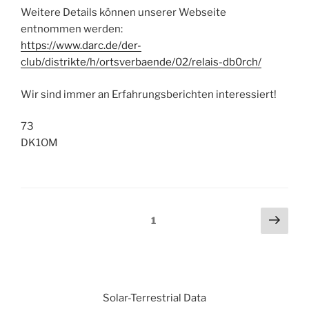
Weitere Details können unserer Webseite
entnommen werden:
https://www.darc.de/der-
club/distrikte/h/ortsverbaende/02/relais-db0rch/
Wir sind immer an Erfahrungsberichten interessiert!
73
DK1OM
Beitragsnavigation
Näch
Seite
1
Seit
Solar-Terrestrial Data