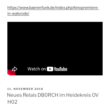
https://www.baerenfunk.de/index.php/kinopremiere-
in-walsrode/
VERÖFFENTLICHT
11. NOVEMBER 2018
AM
Neues Relais DB0RCH im Heidekreis OV
H02