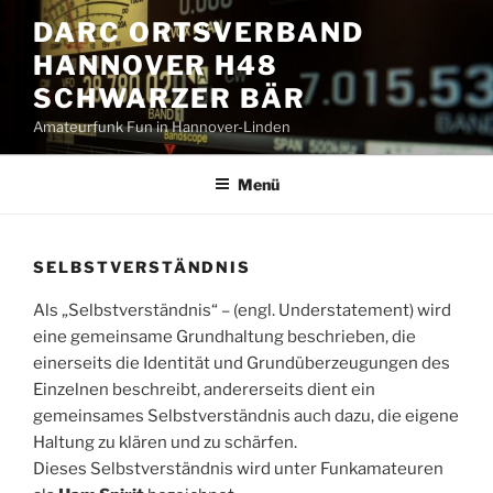
Zum
DARC ORTSVERBAND
Inhalt
HANNOVER H48
springen
SCHWARZER BÄR
Amateurfunk Fun in Hannover-Linden
Menü
SELBSTVERSTÄNDNIS
Als „Selbstverständnis“ – (engl. Understatement) wird
eine gemeinsame Grundhaltung beschrieben, die
einerseits die Identität und Grundüberzeugungen des
Einzelnen beschreibt, andererseits dient ein
gemeinsames Selbstverständnis auch dazu, die eigene
Haltung zu klären und zu schärfen.
Dieses Selbstverständnis wird unter Funkamateuren