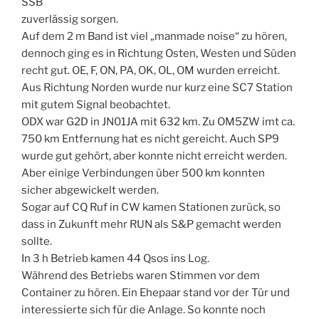
SSB
zuverlässig sorgen.
Auf dem 2 m Band ist viel „manmade noise“ zu hören,
dennoch ging es in Richtung Osten, Westen und Süden
recht gut. OE, F, ON, PA, OK, OL, OM wurden erreicht.
Aus Richtung Norden wurde nur kurz eine SC7 Station
mit gutem Signal beobachtet.
ODX war G2D in JN01JA mit 632 km. Zu OM5ZW imt ca.
750 km Entfernung hat es nicht gereicht. Auch SP9
wurde gut gehört, aber konnte nicht erreicht werden.
Aber einige Verbindungen über 500 km konnten
sicher abgewickelt werden.
Sogar auf CQ Ruf in CW kamen Stationen zurück, so
dass in Zukunft mehr RUN als S&P gemacht werden
sollte.
In 3 h Betrieb kamen 44 Qsos ins Log.
Während des Betriebs waren Stimmen vor dem
Container zu hören. Ein Ehepaar stand vor der Tür und
interessierte sich für die Anlage. So konnte noch