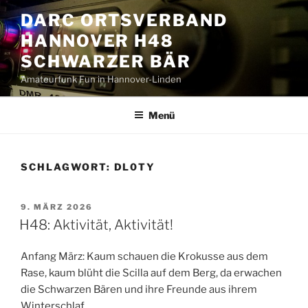
Zum
DARC ORTSVERBAND
Inhalt
HANNOVER H48
springen
SCHWARZER BÄR
Amateurfunk Fun in Hannover-Linden
Menü
SCHLAGWORT:
DL0TY
VERÖFFENTLICHT
9. MÄRZ 2026
AM
H48: Aktivität, Aktivität!
Anfang März: Kaum schauen die Krokusse aus dem
Rase, kaum blüht die Scilla auf dem Berg, da erwachen
die Schwarzen Bären und ihre Freunde aus ihrem
Winterschlaf.