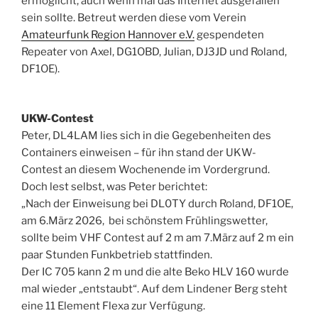
ermöglicht, auch wenn mal das Internet ausgefallen
sein sollte. Betreut werden diese vom Verein
Amateurfunk Region Hannover e.V.
gespendeten
Repeater von Axel, DG1OBD, Julian, DJ3JD und Roland,
DF1OE).
UKW-Contest
Peter, DL4LAM lies sich in die Gegebenheiten des
Containers einweisen – für ihn stand der UKW-
Contest an diesem Wochenende im Vordergrund.
Doch lest selbst, was Peter berichtet:
„Nach der Einweisung bei DL0TY durch Roland, DF1OE,
am 6.März 2026, bei schönstem Frühlingswetter,
sollte beim VHF Contest auf 2 m am 7.März auf 2 m ein
paar Stunden Funkbetrieb stattfinden.
Der IC 705 kann 2 m und die alte Beko HLV 160 wurde
mal wieder „entstaubt“. Auf dem Lindener Berg steht
eine 11 Element Flexa zur Verfügung.