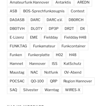
Amateurfunk Hannover
Antarktis
AREDN
ASB
BOS-Sprechfunkzeugnis
Contest
DA0ASB
DARC
DARC e.V.
DB0RCH
DB0TVH
DL0TY
DP3P
DR2T
DX
E-Lizenz
EME
Fieldday
Fieldday H48
FUNK.TAG
Funkamateur
Funkcontainer
Funken
Funkerplatte
H02
H48
Hamnet
Hannover
ISS
KatSchutz
Maustag
NAC
Notfunk
OV-Abend
POCSAC
QO-100
QRP
Region Hannover
SAQ
Silvester
Warntag
WIRES-X