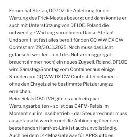
Ferner hat Stefan, DO7OZ die Anleitung für die
Wartung des Frick-Mastes besorgt und dann konnte er
auch mit Unterstützung von DF1OE, Roland die
notwendige Wartung vornehmen. Danke Stefan!
Und somit ist fast alles bereit für den CQ WW DX CW
Contest am 29/30.11.2025. Noch muss das Licht
getauscht werden – und das Notstromaggregat
braucht (immer noch) ein neues Zugseil. Roland, DF1OE
wird Samstag/Sonntag vom Container aus einige
Stunden am CQ WW DX CW Contest teilnehmen –
ohne den Ehrgeiz eine bestimmte Platzierung zu
erreichen.
Beim Relais DB0TVH gibt es auch ein paar
Wartungsarbeiten – so ist das C4FM-Relais im
Moment nur im Inselbetrieb – der Steuerrechner muss
ausgetauscht werden und die Anbindung über den
bestehenden HamNet-Link ist auch unvollständig.
Auch bei dem 144Mhz Gateway für APRS gitb es