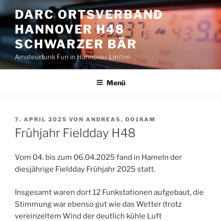
Zum
DARC ORTSVERBAND
Inhalt
HANNOVER H48
springen
SCHWARZER BÄR
Amateurfunk Fun in Hannover-Linden
Menü
VERÖFFENTLICHT
7. APRIL 2025
VON
ANDREAS, DO1KAM
AM
Frühjahr Fieldday H48
Vom 04. bis zum 06.04.2025 fand in Hameln der
diesjährige Fieldday Frühjahr 2025 statt.
Insgesamt waren dort 12 Funkstationen aufgebaut, die
Stimmung war ebenso gut wie das Wetter (trotz
vereinzeltem Wind der deutlich kühle Luft