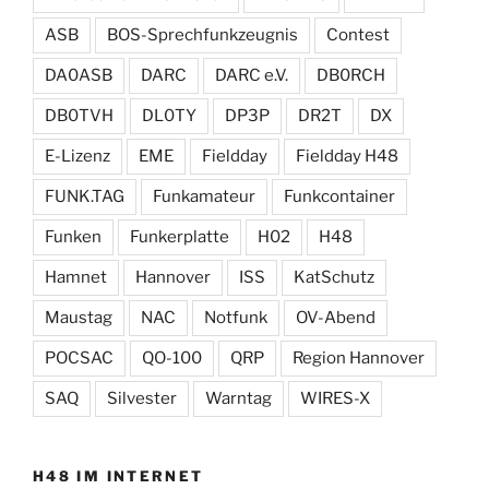
ASB
BOS-Sprechfunkzeugnis
Contest
DA0ASB
DARC
DARC e.V.
DB0RCH
DB0TVH
DL0TY
DP3P
DR2T
DX
E-Lizenz
EME
Fieldday
Fieldday H48
FUNK.TAG
Funkamateur
Funkcontainer
Funken
Funkerplatte
H02
H48
Hamnet
Hannover
ISS
KatSchutz
Maustag
NAC
Notfunk
OV-Abend
POCSAC
QO-100
QRP
Region Hannover
SAQ
Silvester
Warntag
WIRES-X
H48 IM INTERNET