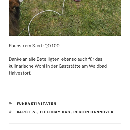
Ebenso am Start: QO 100
Danke an alle Beteiligten, ebenso auch für das
kulinarische Wohl in der Gaststätte am Waldbad
Halvestorf.
KATEGORIEN
FUNKAKTIVITÄTEN
SCHLAGWÖRTER
DARC E.V.
,
FIELDDAY H48
,
REGION HANNOVER