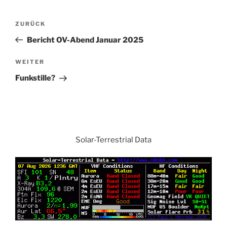
Beitrags-
Vorheriger
ZURÜCK
Navigation
Beitrag
Bericht OV-Abend Januar 2025
Nächster
WEITER
Beitrag
Funkstille?
Solar-Terrestrial Data