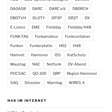
DA0ASB
DARC
DARC e.V.
DB0RCH
DB0TVH
DL0TY
DP3P
DR2T
DX
E-Lizenz
EME
Fieldday
Fieldday H48
FUNK.TAG
Funkamateur
Funkcontainer
Funken
Funkerplatte
H02
H48
Hamnet
Hannover
ISS
KatSchutz
Maustag
NAC
Notfunk
OV-Abend
POCSAC
QO-100
QRP
Region Hannover
SAQ
Silvester
Warntag
WIRES-X
H48 IM INTERNET