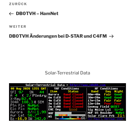
Beitrags-
Vorheriger
ZURÜCK
Navigation
Beitrag
DB0TVH – HamNet
Nächster
WEITER
Beitrag
DB0TVH Änderungen bei D-STAR und C4FM
Solar-Terrestrial Data