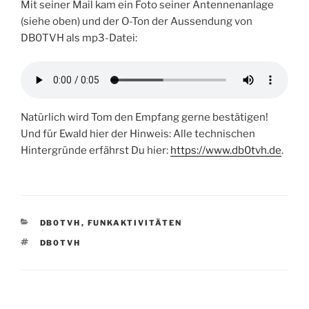
Mit seiner Mail kam ein Foto seiner Antennenanlage
(siehe oben) und der O-Ton der Aussendung von
DB0TVH als mp3-Datei:
Natürlich wird Tom den Empfang gerne bestätigen!
Und für Ewald hier der Hinweis: Alle technischen
Hintergründe erfährst Du hier:
https://www.db0tvh.de
.
KATEGORIEN
DB0TVH
,
FUNKAKTIVITÄTEN
SCHLAGWÖRTER
DB0TVH