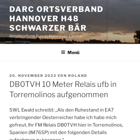
Zum
DARC ORTSVERBAND
Inhalt
HANNOVER H48
springen
SCHWARZER BÄR
Amateurfunk Fun in Hannover-Linden
Menü
VERÖFFENTLICHT
20. NOVEMBER 2023
VON
ROLAND
AM
DB0TVH 10 Meter Relais ufb in
Torremolinos aufgenommen
SWL Ewald schreibt: „Als den Ruhestand in EA7
verbringender Oesterreicher habe ich habe mich
gefreut, Ihr FM Relais DB0TVH hier in Torremolinos,
Spanien (IM76SP) mit den folgenden Details