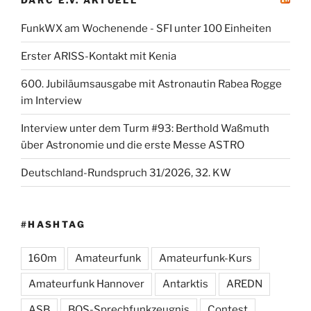
DARC E.V. AKTUELL
FunkWX am Wochenende - SFI unter 100 Einheiten
Erster ARISS-Kontakt mit Kenia
600. Jubiläumsausgabe mit Astronautin Rabea Rogge
im Interview
Interview unter dem Turm #93: Berthold Waßmuth
über Astronomie und die erste Messe ASTRO
Deutschland-Rundspruch 31/2026, 32. KW
#HASHTAG
160m
Amateurfunk
Amateurfunk-Kurs
Amateurfunk Hannover
Antarktis
AREDN
ASB
BOS-Sprechfunkzeugnis
Contest