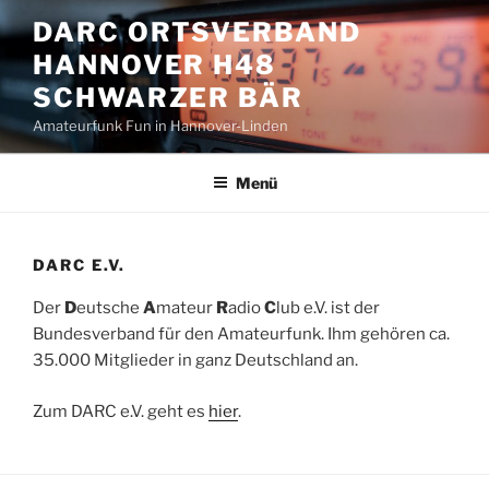
Zum
DARC ORTSVERBAND
Inhalt
HANNOVER H48
springen
SCHWARZER BÄR
Amateurfunk Fun in Hannover-Linden
Menü
DARC E.V.
Der
D
eutsche
A
mateur
R
adio
C
lub e.V. ist der
Bundesverband für den Amateurfunk. Ihm gehören ca.
35.000 Mitglieder in ganz Deutschland an.
Zum DARC e.V. geht es
hier
.