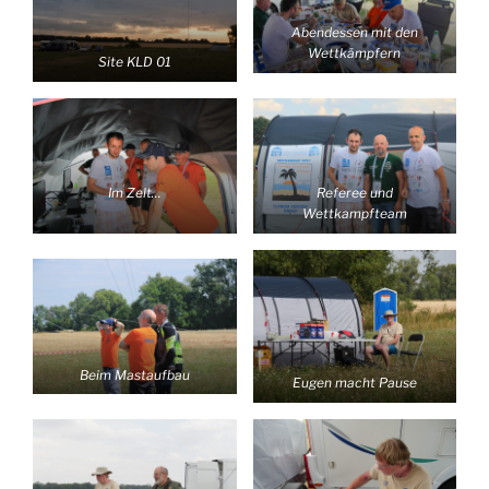
Abendessen mit den
Wettkämpfern
Site KLD 01
Im Zelt…
Referee und
Wettkampfteam
Beim Mastaufbau
Eugen macht Pause