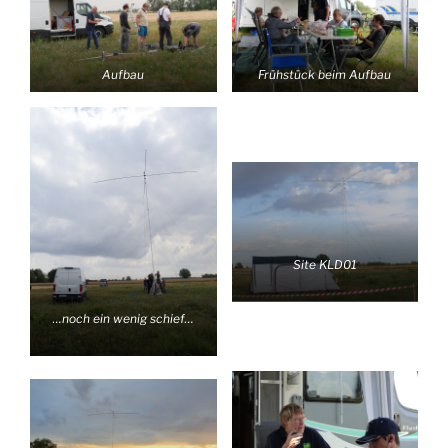
Aufbau
Frühstück beim Aufbau
Site KLD01
…noch ein wenig schief…