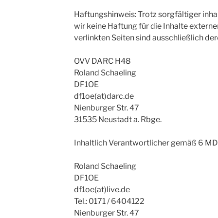
Haftungshinweis: Trotz sorgfältiger inh
wir keine Haftung für die Inhalte externer
verlinkten Seiten sind ausschließlich de
OVV DARC H48
Roland Schaeling
DF1OE
df1oe(at)darc.de
Nienburger Str. 47
31535 Neustadt a. Rbge.
Inhaltlich Verantwortlicher gemäß 6 MD
Roland Schaeling
DF1OE
df1oe(at)live.de
Tel.: 0171 / 6404122
Nienburger Str. 47