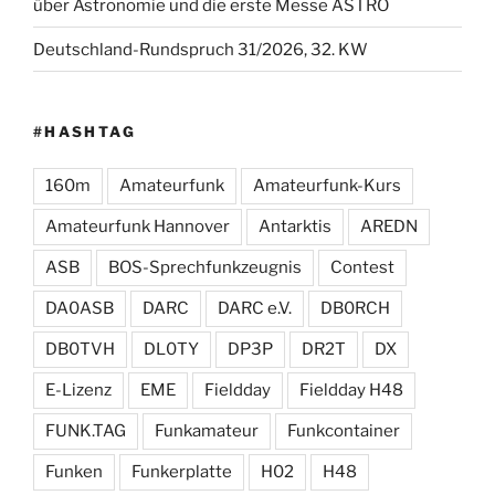
über Astronomie und die erste Messe ASTRO
Deutschland-Rundspruch 31/2026, 32. KW
#HASHTAG
160m
Amateurfunk
Amateurfunk-Kurs
Amateurfunk Hannover
Antarktis
AREDN
ASB
BOS-Sprechfunkzeugnis
Contest
DA0ASB
DARC
DARC e.V.
DB0RCH
DB0TVH
DL0TY
DP3P
DR2T
DX
E-Lizenz
EME
Fieldday
Fieldday H48
FUNK.TAG
Funkamateur
Funkcontainer
Funken
Funkerplatte
H02
H48