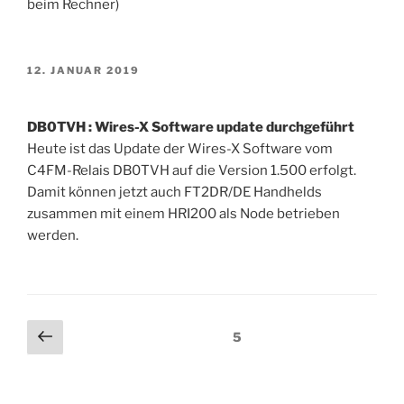
beim Rechner)
VERÖFFENTLICHT
12. JANUAR 2019
AM
DB0TVH : Wires-X Software update durchgeführt
Heute ist das Update der Wires-X Software vom
C4FM-Relais DB0TVH auf die Version 1.500 erfolgt.
Damit können jetzt auch FT2DR/DE Handhelds
zusammen mit einem HRI200 als Node betrieben
werden.
Beitragsnavigation
Vorherige
Seite
5
Seite