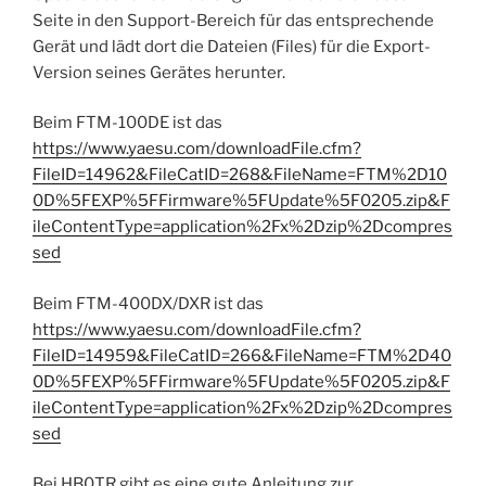
Seite in den Support-Bereich für das entsprechende
Gerät und lädt dort die Dateien (Files) für die Export-
Version seines Gerätes herunter.
Beim FTM-100DE ist das
https://www.yaesu.com/downloadFile.cfm?
FileID=14962&FileCatID=268&FileName=FTM%2D10
0D%5FEXP%5FFirmware%5FUpdate%5F0205.zip&F
ileContentType=application%2Fx%2Dzip%2Dcompres
sed
Beim FTM-400DX/DXR ist das
https://www.yaesu.com/downloadFile.cfm?
FileID=14959&FileCatID=266&FileName=FTM%2D40
0D%5FEXP%5FFirmware%5FUpdate%5F0205.zip&F
ileContentType=application%2Fx%2Dzip%2Dcompres
sed
Bei HB0TR gibt es eine gute Anleitung zur