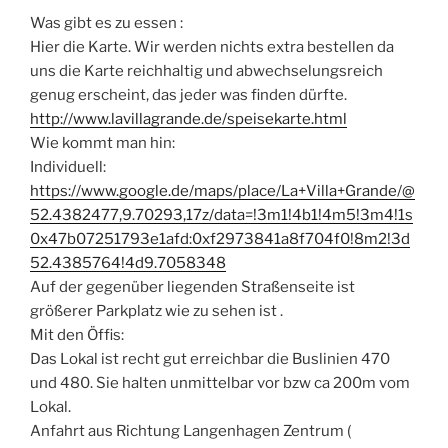
Was gibt es zu essen :
Hier die Karte. Wir werden nichts extra bestellen da
uns die Karte reichhaltig und abwechselungsreich
genug erscheint, das jeder was finden dürfte.
http://www.lavillagrande.de/speisekarte.html
Wie kommt man hin:
Individuell:
https://www.google.de/maps/place/La+Villa+Grande/@
52.4382477,9.70293,17z/data=!3m1!4b1!4m5!3m4!1s
0x47b07251793e1afd:0xf2973841a8f704f0!8m2!3d
52.4385764!4d9.7058348
Auf der gegenüber liegenden Straßenseite ist
größerer Parkplatz wie zu sehen ist .
Mit den Öffis:
Das Lokal ist recht gut erreichbar die Buslinien 470
und 480. Sie halten unmittelbar vor bzw ca 200m vom
Lokal.
Anfahrt aus Richtung Langenhagen Zentrum (