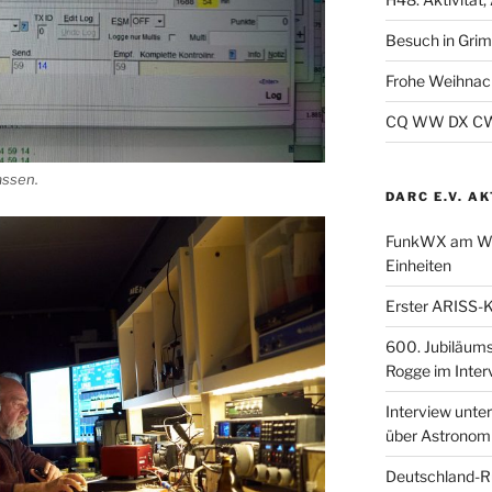
Besuch in Gri
Frohe Weihnac
CQ WW DX CW 2
assen.
DARC E.V. A
FunkWX am Woc
Einheiten
Erster ARISS-K
600. Jubiläum
Rogge im Inter
Interview unt
über Astronom
Deutschland-R