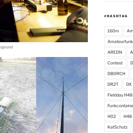
#HASHTAG
160m
Am
Amateurfunk
ergrund
AREDN
A
Contest
DB0RCH
DR2T
DX
Fieldday H48
Funkcontaine
H02
H48
KatSchutz