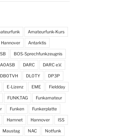
ateurfunk
Amateurfunk-Kurs
 Hannover
Antarktis
SB
BOS-Sprechfunkzeugnis
DA0ASB
DARC
DARC e.V.
DB0TVH
DL0TY
DP3P
E-Lizenz
EME
Fieldday
FUNK.TAG
Funkamateur
r
Funken
Funkerplatte
Hamnet
Hannover
ISS
Maustag
NAC
Notfunk