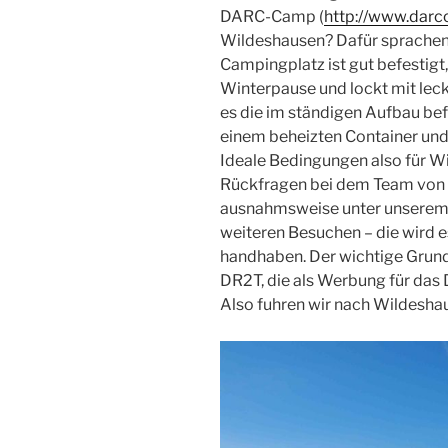
DARC-Camp (
http://www.dar
Wildeshausen? Dafür sprachen v
Campingplatz ist gut befestigt,
Winterpause und lockt mit leck
es die im ständigen Aufbau be
einem beheizten Container und
Ideale Bedingungen also für Wi
Rückfragen bei dem Team von D
ausnahmsweise unter unserem 
weiteren Besuchen – die wird e
handhaben. Der wichtige Grund
DR2T, die als Werbung für da
Also fuhren wir nach Wildeshau