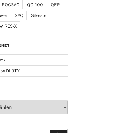
POCSAC
QO-100
QRP
over
SAQ
Silvester
WIRES-X
RNET
ook
ppe DL0TY