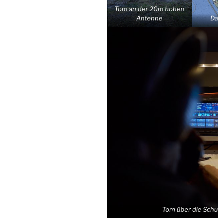
Tom an der 20m hohen
Antenne
Da
Tom über die Schu