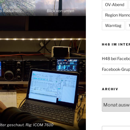
OV-Abend
s Radialnetz…
Blick von unten
Region Hann
Warntag
H48 IM INTE
H48 bei Faceb
Facebook-Gru
ARCHIV
Archiv
lter geschaut. Rig: ICOM 7610
Suche