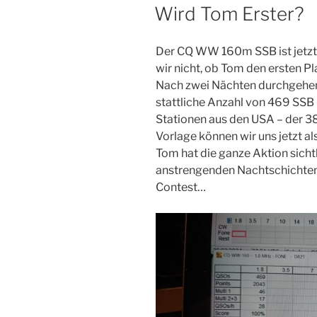
AM
Wird Tom Erster?
Der CQ WW 160m SSB ist jetzt 
wir nicht, ob Tom den ersten P
Nach zwei Nächten durchgehe
stattliche Anzahl von 469 SSB
Stationen aus den USA – der 38t
Vorlage können wir uns jetzt al
Tom hat die ganze Aktion sicht
anstrengenden Nachtschichten
Contest…