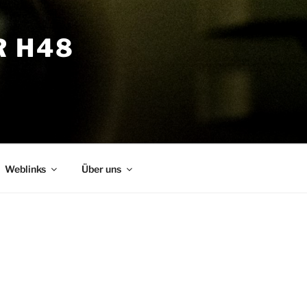
R H48
Weblinks
Über uns