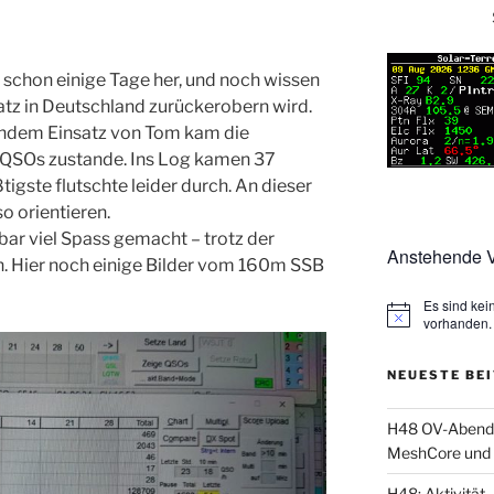
schon einige Tage her, und noch wissen
latz in Deutschland zurückerobern wird.
ndem Einsatz von Tom kam die
 QSOs zustande. Ins Log kamen 37
igste flutschte leider durch. An dieser
so orientieren.
bar viel Spass gemacht – trotz der
Anstehende V
. Hier noch einige Bilder vom 160m SSB
Es sind ke
vorhanden.
NEUESTE BE
H48 OV-Abend: 
MeshCore und 
H48: Aktivität, 