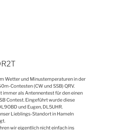
DR2T
em Wetter und Minustemperaturen in der
60m-Contesten (CW und SSB) QRV.
t immer als Antennentest für den einen
SB Contest. Eingeführt wurde diese
, DL9OBD und Eugen, DL5UHR.
 unser Lieblings-Standort in Hameln
gt.
ren wir eigentlich nicht einfach ins