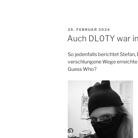
VERÖFFENTLICHT
25. FEBRUAR 2024
AM
Auch DL0TY war im
So jedenfalls berichtet Stefan
verschlungene Wege erreichte 
Guess Who?