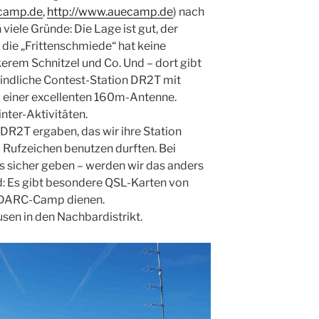
ccamp.de
,
http://www.auecamp.de
) nach
iele Gründe: Die Lage ist gut, der
 die „Frittenschmiede“ hat keine
erem Schnitzel und Co. Und – dort gibt
findliche Contest-Station DR2T mit
 einer excellenten 160m-Antenne.
nter-Aktivitäten.
R2T ergaben, das wir ihre Station
Rufzeichen benutzen durften. Bei
s sicher geben – werden wir das anders
: Es gibt besondere QSL-Karten von
s DARC-Camp dienen.
sen in den Nachbardistrikt.