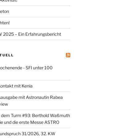
meton
hten!
025 – Ein Erfahrungsbericht
KTUELL
henende - SFI unter 100
ontakt mit Kenia
sausgabe mit Astronautin Rabea
view
er dem Turm #93: Berthold Waßmuth
ie und die erste Messe ASTRO
undspruch 31/2026, 32. KW