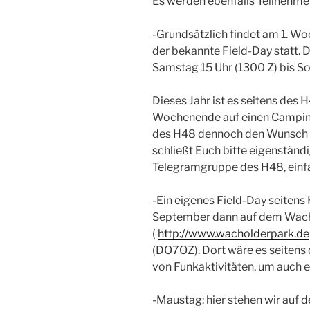
Es werden ebenfalls Teilnehmer
-Grundsätzlich findet am 1. W
der bekannte Field-Day statt. 
Samstag 15 Uhr (1300 Z) bis So
Dieses Jahr ist es seitens des 
Wochenende auf einen Camping
des H48 dennoch den Wunsch v
schließt Euch bitte eigenständ
Telegramgruppe des H48, einfa
-Ein eigenes Field-Day seiten
September dann auf dem Wacho
(
http://www.wacholderpark.de
(DO7OZ). Dort wäre es seitens
von Funkaktivitäten, um auch 
-Maustag: hier stehen wir auf d