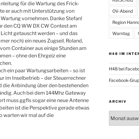
nleitung für die Wartung des Frick-
e er auch mit Unterstützung von
OV-Abend
 Wartung vornehmen. Danke Stefan!
Region Hann
it für den CQ WW DX CW Contest am
Licht getauscht werden – und das
Warntag
er noch) ein neues Zugseil. Roland,
vom Container aus einige Stunden am
H48 IM INTE
men – ohne den Ehrgeiz eine
chen.
H48 bei Faceb
ch ein paar Wartungsarbeiten – so ist
 im Inselbetrieb – der Steuerrechner
Facebook-Gru
 die Anbindung über den bestehenden
tändig. Auch bei dem 144Mhz Gateway
ort muss ggfls sogar eine neue Antenne
ARCHIV
rbeiten ist die Perspektive gerade etwas
Archiv
so warten wir mal auf die