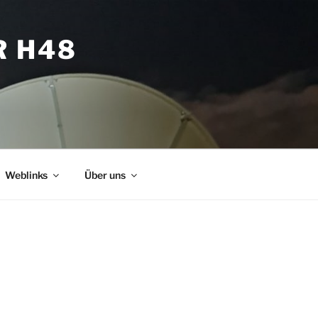
R H48
Weblinks
Über uns