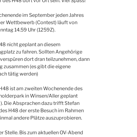
 des H48 dort vor Ort sein. Viel Spass!
ochenende im September jeden Jahres
Der Wettbewerb (Contest) läuft von
nntag 14.59 Uhr (1259Z).
H48 nicht geplant an diesem
platz zu fahren. Sollten Angehörige
erspüren dort dran teilzunehmen, dann
ig zusammen (es gibt die eigene
ch tätig werden)
s H48 ist am zweiten Wochenende des
lderpark in Winsen/Aller geplant
). Die Absprachen dazu trifft Stefan
 des H48 der erste Besuch im Rahmen
einmal andere Plätze auszuprobieren.
er Stelle. Bis zum aktuellen OV-Abend