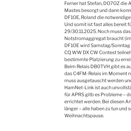
Ferner hat Stefan, DO7OZ die A
Mastes besorgt und dann konnt
DF1OE, Roland die notwendige
Und somit ist fast alles bere
29/30.11.2025. Noch muss das 
Notstromaggregat braucht (imm
DF1OE wird Samstag/Sonntag 
CQ WW DX CW Contest teilneh
bestimmte Platzierung zu errei
Beim Relais DB0TVH gibt es au
das C4FM-Relais im Moment nur
muss ausgetauscht werden und
HamNet-Link ist auch unvolls
für APRS gitb es Probleme – d
errichtet werden. Bei diesen A
länger – alle haben zu tun und 
Weihnachtspause.