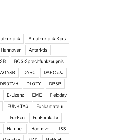
ateurfunk
Amateurfunk-Kurs
 Hannover
Antarktis
SB
BOS-Sprechfunkzeugnis
DA0ASB
DARC
DARC e.V.
DB0TVH
DL0TY
DP3P
E-Lizenz
EME
Fieldday
FUNK.TAG
Funkamateur
r
Funken
Funkerplatte
Hamnet
Hannover
ISS
Maustag
NAC
Notfunk