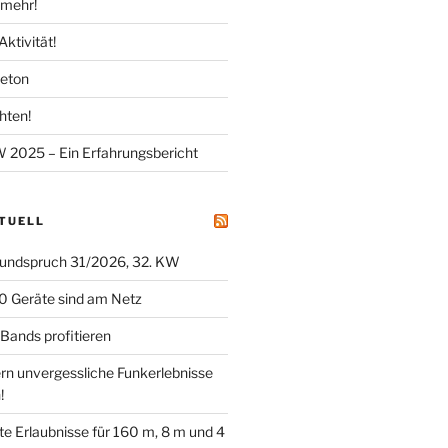
mehr!
Aktivität!
meton
hten!
025 – Ein Erfahrungsbericht
KTUELL
undspruch 31/2026, 32. KW
0 Geräte sind am Netz
ands profitieren
ern unvergessliche Funkerlebnisse
!
tete Erlaubnisse für 160 m, 8 m und 4