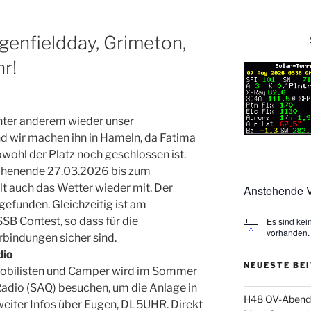
enfieldday, Grimeton,
r!
ter anderem wieder unser
d wir machen ihn in Hameln, da Fatima
wohl der Platz noch geschlossen ist.
henende 27.03.2026 bis zum
lt auch das Wetter wieder mit. Der
Anstehende V
efunden. Gleichzeitig ist am
 Contest, so dass für die
Es sind ke
vorhanden.
rbindungen sicher sind.
dio
NEUESTE BE
obilisten und Camper wird im Sommer
adio (SAQ) besuchen, um die Anlage in
H48 OV-Abend: 
weiter Infos über Eugen, DL5UHR. Direkt