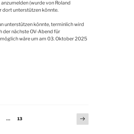
ink anzumelden (wurde von Roland
 dort unterstützen könnte.
un unterstützen könnte, terminlich wird
ch der nächste OV-Abend für
 möglich wäre um am 03. Oktober 2025
Nächste
eite
Seite
…
13
Seite