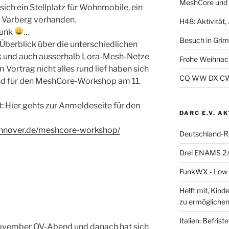
MeshCore und 
ich ein Stellplatz für Wohnmobile, ein
n Varberg vorhanden.
H48: Aktivität, 
funk
…
Besuch in Gri
Überblick über die unterschiedlichen
 und auch ausserhalb Lora-Mesh-Netze
Frohe Weihnac
Vortrag nicht alles rund lief haben sich
CQ WW DX CW 2
nd für den MeshCore-Workshop am 11.
t: Hier gehts zur Anmeldeseite für den
DARC E.V. A
annover.de/meshcore-workshop/
Deutschland-R
Drei ENAMS 2.
FunkWX - Low B
Helft mit, Kind
zu ermöglichen
Italien: Befris
 November OV-Abend und danach hat sich