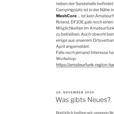
neben der Sendehalle befindet s
Campingplatz ist in der Nähe i
MeshCore
… ist kein Amateur
Roland, DF1OE gab noch einen 
Möglichkeiten im Amateurfunk
zu betreiben. Auch obwohl beim 
einige aus unserem Ortsverba
April angemeldet.
Falls noch jemand Interesse ha
Workshop:
https://amateurfunk-region-h
VERÖFFENTLICHT
28. NOVEMBER 2025
AM
Was gibts Neues?
Natürlich hatten wir unseren