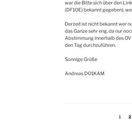
war die Bitte sich über den L
(DF1OE) bekannt gegeben), wer
Derzeit ist nicht bekannt wer n
das Ganze sehr eng, da nur no
Abstimmung innerhalb des OV
den Tag durchzuführen.
Sonnige Grüße
Andreas DO1KAM
Beitragsnavigation
Seite
S
1
2