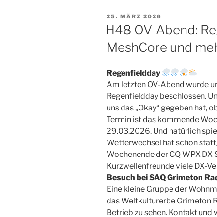
VERÖFFENTLICHT
25. MÄRZ 2026
AM
H48 OV-Abend: Reg
MeshCore und meh
Regenfieldday
Am letzten OV-Abend wurde un
Regenfieldday beschlossen. Un
uns das „Okay“ gegeben hat, ob
Termin ist das kommende Woc
29.03.2026. Und natürlich spie
Wetterwechsel hat schon stattg
Wochenende der CQ WPX DX SSB
Kurzwellenfreunde viele DX-Ve
Besuch bei SAQ Grimeton Ra
Eine kleine Gruppe der Wohnm
das Weltkulturerbe Grimeton R
Betrieb zu sehen. Kontakt und 