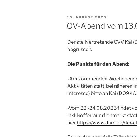
VERÖFFENTLICHT
15. AUGUST 2025
AM
OV-Abend vom 13.
Der stellvertretende OVV Kai
begrüssen.
Die Punkte für den Abend:
-Am kommenden Wochenende 
Aktivitäten statt, bei näheren 
Interesse) bitte an Kai (DO9K
-Vom 22.-24.08.2025 findet v
inkl. Kofferraumflohmarkt stat
hier
https://www.darc.de/der-c