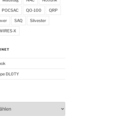
POCSAC
QO-100
QRP
over
SAQ
Silvester
WIRES-X
RNET
ook
ppe DL0TY