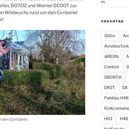
m
 Sefan, DO7OZ und Werner DC0OT zur
en Wildwuchs rund um den Container
r!
#HASHTAG
160m
Am
Amateurfunk
AREDN
A
Contest
DB0RCH
DR2T
DX
Fieldday H48
Funkcontaine
H02
H48
m den Container.
KatSchutz