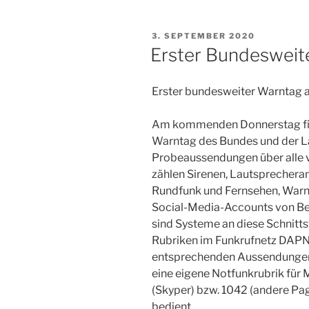
VERÖFFENTLICHT
3. SEPTEMBER 2020
AM
Erster Bundesweit
Erster bundesweiter Warntag 
Am kommenden Donnerstag fin
Warntag des Bundes und der Lä
Probeaussendungen über alle 
zählen Sirenen, Lautsprecheran
Rundfunk und Fernsehen, Warn
Social-Media-Accounts von B
sind Systeme an diese Schnitts
Rubriken im Funkrufnetz DAPNET
entsprechenden Aussendungen z
eine eigene Notfunkrubrik für
(Skyper) bzw. 1042 (andere Page
bedient.