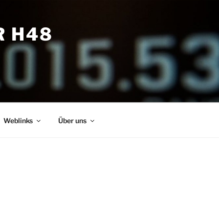
R H48
Weblinks
Über uns