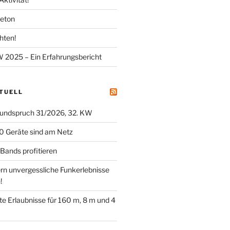
meton
hten!
025 – Ein Erfahrungsbericht
KTUELL
undspruch 31/2026, 32. KW
0 Geräte sind am Netz
ands profitieren
ern unvergessliche Funkerlebnisse
!
tete Erlaubnisse für 160 m, 8 m und 4