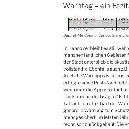
AM
Warntag – ein Fazit
Dapnet-Meldung in der Software pi-s
In Hannover bleibt es still wä
manchen ländlichen Gebieten fu
der Stadt unterblieb die akus
vollständig. Ebenfalls auch z.B. 
Auch die Warnapps Nina und co.
erfolgte keine Push-Nachricht
wenn man die App geöffnet hat
Lautsprecherduchsagen? Fehla
Tatsächlich offenbart der Warn
generelle Warnung zum Schutze
mehr gesichert. Im letzten Jah
technisch zurückgebaut. Die K