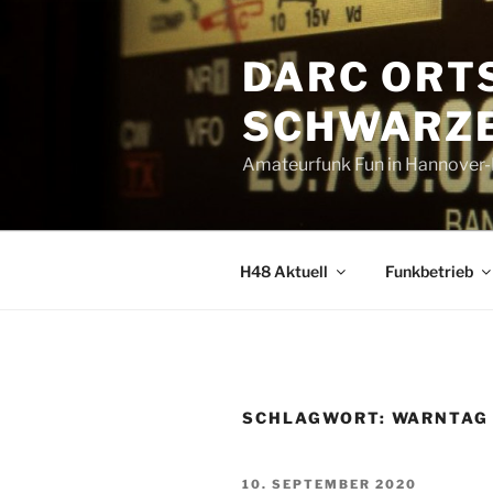
Zum
Inhalt
DARC ORT
springen
SCHWARZE
Amateurfunk Fun in Hannover
H48 Aktuell
Funkbetrieb
SCHLAGWORT:
WARNTAG
VERÖFFENTLICHT
10. SEPTEMBER 2020