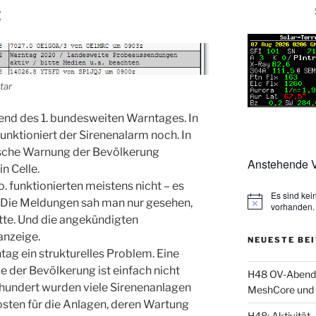
:
tar
hrend des 1. bundesweiten Warntages. In
nktioniert der Sirenenalarm noch. In
tische Warnung der Bevölkerung
Anstehende V
in Celle.
 funktionierten meistens nicht – es
Es sind ke
. Die Meldungen sah man nur gesehen,
vorhanden.
te. Und die angekündigten
nzeige.
NEUESTE BE
tag ein strukturelles Problem. Eine
 der Bevölkerung ist einfach nicht
H48 OV-Abend: 
rhundert wurden viele Sirenenanlagen
MeshCore und 
osten für die Anlagen, deren Wartung
H48: Aktivität, 