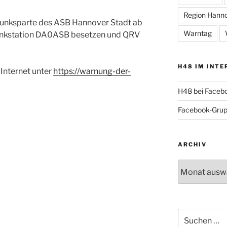
Region Hann
funksparte des ASB Hannover Stadt ab
Warntag
unkstation DA0ASB besetzen und QRV
H48 IM INTE
 Internet unter
https://warnung-der-
H48 bei Faceb
Facebook-Gru
ARCHIV
Archiv
Suche
nach: