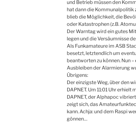
und Betrieb müssen den Kommu
hat dann die Kommunalpolitik z
blieb die Möglichkeit, die Bevö
oder Katastrophen (z.B. Atomun
Der Warntag wird ein gutes Mitt
legen und die Versäumnisse de
Als Funkamateure im ASB Sta
besetzt, letztendlich um eventue
beantworten zu können. Nun – 
Ausbleiben der Alarmierung wur
Übrigens:
Der einzigste Weg, über den wi
DAPNET. Um 11:01 Uhr erhielt
DAPNET, der Alphapoc vibrier
zeigt sich, das Amateurfunktec
kann. Achja: und dem Raspi we
gönnen…