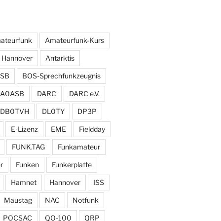
ateurfunk
Amateurfunk-Kurs
 Hannover
Antarktis
SB
BOS-Sprechfunkzeugnis
DA0ASB
DARC
DARC e.V.
DB0TVH
DL0TY
DP3P
E-Lizenz
EME
Fieldday
FUNK.TAG
Funkamateur
r
Funken
Funkerplatte
Hamnet
Hannover
ISS
Maustag
NAC
Notfunk
POCSAC
QO-100
QRP