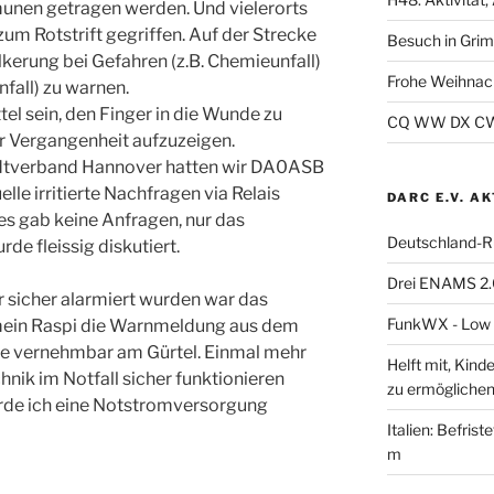
nen getragen werden. Und vielerorts
um Rotstrift gegriffen. Auf der Strecke
Besuch in Gri
lkerung bei Gefahren (z.B. Chemieunfall)
Frohe Weihnac
fall) zu warnen.
el sein, den Finger in die Wunde zu
CQ WW DX CW 2
r Vergangenheit aufzuzeigen.
dtverband Hannover hatten wir DA0ASB
lle irritierte Nachfragen via Relais
DARC E.V. A
es gab keine Anfragen, nur das
Deutschland-R
de fleissig diskutiert.
Drei ENAMS 2.
r sicher alarmiert wurden war das
FunkWX - Low B
 mein Raspi die Warnmeldung aus dem
te vernehmbar am Gürtel. Einmal mehr
Helft mit, Kind
hnik im Notfall sicher funktionieren
zu ermöglichen
rde ich eine Notstromversorgung
Italien: Befris
m