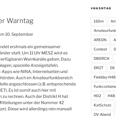
#HASHTAG
er Warntag
160m
Am
Amateurfunk
am 10. September
AREDN
A
det erstmals ein gemeinsamer
Contest
nder statt. Um 11 Uhr MESZ wird es
DB0RCH
verfügbaren Warnkanäle geben. Dazu
lagen, spezielle Anzeigetafeln,
DR2T
DX
-Apps wie NINA, Internetseiten und
Fieldday H48
ehörden. Auch im Amateurfunkbereich
telle angeschlossen (z.B. entsprechende
Funkcontaine
). Es ist somit auch hier mit
H02
H48
u rechnen. Auch der Distrikt H hat
 Mitteilungen unter der Nummer 42
KatSchutz
r). Diese wird allerdings rein manuell
OV-Abend