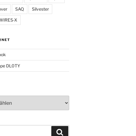
over
SAQ
Silvester
WIRES-X
RNET
ook
ppe DL0TY
Suchen