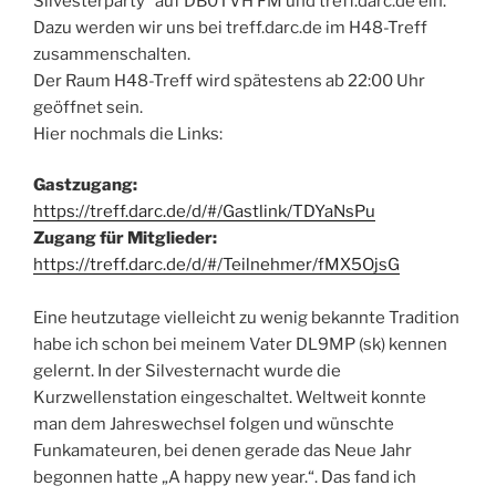
Silvesterparty“ auf DB0TVH FM und treff.darc.de ein.
Dazu werden wir uns bei treff.darc.de im H48-Treff
zusammenschalten.
Der Raum H48-Treff wird spätestens ab 22:00 Uhr
geöffnet sein.
Hier nochmals die Links:
Gastzugang:
https://treff.darc.de/d/#/Gastlink/TDYaNsPu
Zugang für Mitglieder:
https://treff.darc.de/d/#/Teilnehmer/fMX5OjsG
Eine heutzutage vielleicht zu wenig bekannte Tradition
habe ich schon bei meinem Vater DL9MP (sk) kennen
gelernt. In der Silvesternacht wurde die
Kurzwellenstation eingeschaltet. Weltweit konnte
man dem Jahreswechsel folgen und wünschte
Funkamateuren, bei denen gerade das Neue Jahr
begonnen hatte „A happy new year.“. Das fand ich