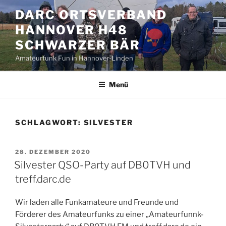
Zum
DARC ORTSVERBAND
Inhalt
HANNOVER H48
springen
SCHWARZER BÄR
Amateurfunk Fun in Hannover-Linden
Menü
SCHLAGWORT:
SILVESTER
VERÖFFENTLICHT
28. DEZEMBER 2020
AM
Silvester QSO-Party auf DB0TVH und
treff.darc.de
Wir laden alle Funkamateure und Freunde und
Förderer des Amateurfunks zu einer „Amateurfunnk-