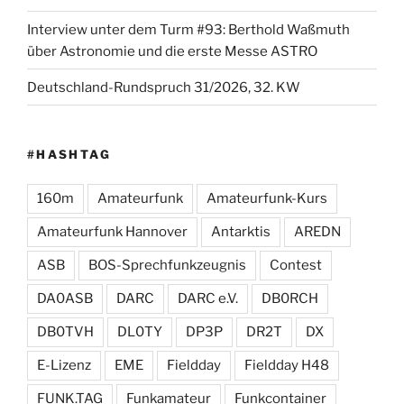
Interview unter dem Turm #93: Berthold Waßmuth
über Astronomie und die erste Messe ASTRO
Deutschland-Rundspruch 31/2026, 32. KW
#HASHTAG
160m
Amateurfunk
Amateurfunk-Kurs
Amateurfunk Hannover
Antarktis
AREDN
ASB
BOS-Sprechfunkzeugnis
Contest
DA0ASB
DARC
DARC e.V.
DB0RCH
DB0TVH
DL0TY
DP3P
DR2T
DX
E-Lizenz
EME
Fieldday
Fieldday H48
FUNK.TAG
Funkamateur
Funkcontainer