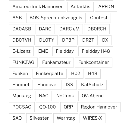
Amateurfunk Hannover
Antarktis
AREDN
ASB
BOS-Sprechfunkzeugnis
Contest
DA0ASB
DARC
DARC e.V.
DB0RCH
DB0TVH
DL0TY
DP3P
DR2T
DX
E-Lizenz
EME
Fieldday
Fieldday H48
FUNK.TAG
Funkamateur
Funkcontainer
Funken
Funkerplatte
H02
H48
Hamnet
Hannover
ISS
KatSchutz
Maustag
NAC
Notfunk
OV-Abend
POCSAC
QO-100
QRP
Region Hannover
SAQ
Silvester
Warntag
WIRES-X