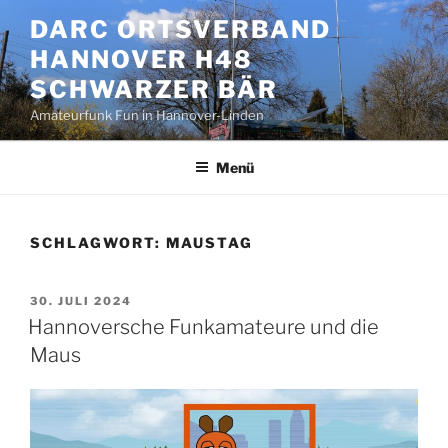
Zum
DARC ORTSVERBAND
Inhalt
HANNOVER H48
springen
SCHWARZER BÄR
Amateurfunk Fun in Hannover-Linden
Menü
SCHLAGWORT:
MAUSTAG
VERÖFFENTLICHT
30. JULI 2024
AM
Hannoversche Funkamateure und die
Maus