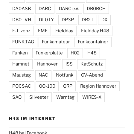
DA0ASB
DARC
DARC e.V.
DB0RCH
DB0TVH
DL0TY
DP3P
DR2T
DX
E-Lizenz
EME
Fieldday
Fieldday H48
FUNK.TAG
Funkamateur
Funkcontainer
Funken
Funkerplatte
H02
H48
Hamnet
Hannover
ISS
KatSchutz
Maustag
NAC
Notfunk
OV-Abend
POCSAC
QO-100
QRP
Region Hannover
SAQ
Silvester
Warntag
WIRES-X
H48 IM INTERNET
H48 bei Facebook