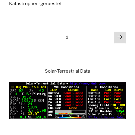
Katastrophen-geruestet
Beitragsnavigation
Näch
Seite
1
Seit
Solar-Terrestrial Data