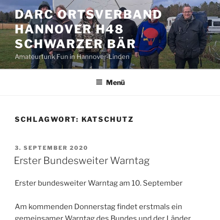
Zum
DARC ORTSVERBAND
Inhalt
HANNOVER H48
springen
SCHWARZER BÄR
Amateurfunk Fun in Hannover-Linden
Menü
SCHLAGWORT:
KATSCHUTZ
VERÖFFENTLICHT
3. SEPTEMBER 2020
AM
Erster Bundesweiter Warntag
Erster bundesweiter Warntag am 10. September
Am kommenden Donnerstag findet erstmals ein
gemeinsamer Warntag des Bundes und der Länder