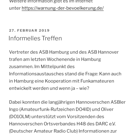
Weitere Information gibt es im Internet
unter
https://warnung-der-bevoelkerung.de/
VERÖFFENTLICHT
27. FEBRUAR 2019
AM
Informelles Treffen
Vertreter des ASB Hamburg und des ASB Hannover
trafen am letzten Wochenende in Hamburg
zusammen. Im Mittelpunkt des
Informationsaustausches stand die Frage: Kann auch
in Hamburg eine Kooperation mit Funkamateuren
entwickelt werden und wenn ja – wie?
Dabei konnten die langjährigen Hannoverschen ASBler
Ingo (Amateurfunk-Rufzeichen DO4ID) und Oliver
(DO1OLM) unterstützt vom Vorsitzenden des
Hannoverschen Ortsverbandes H48 des DARC e.V.
(Deutscher Amateur Radio Club) Informationen zur