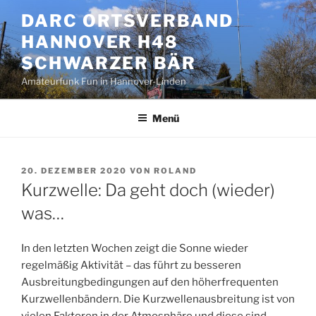
Zum
DARC ORTSVERBAND
Inhalt
HANNOVER H48
springen
SCHWARZER BÄR
Amateurfunk Fun in Hannover-Linden
Menü
VERÖFFENTLICHT
20. DEZEMBER 2020
VON
ROLAND
AM
Kurzwelle: Da geht doch (wieder)
was…
In den letzten Wochen zeigt die Sonne wieder
regelmäßig Aktivität – das führt zu besseren
Ausbreitungbedingungen auf den höherfrequenten
Kurzwellenbändern. Die Kurzwellenausbreitung ist von