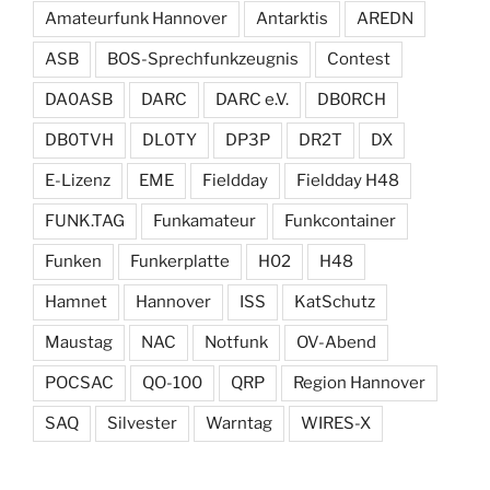
Amateurfunk Hannover
Antarktis
AREDN
ASB
BOS-Sprechfunkzeugnis
Contest
DA0ASB
DARC
DARC e.V.
DB0RCH
DB0TVH
DL0TY
DP3P
DR2T
DX
E-Lizenz
EME
Fieldday
Fieldday H48
FUNK.TAG
Funkamateur
Funkcontainer
Funken
Funkerplatte
H02
H48
Hamnet
Hannover
ISS
KatSchutz
Maustag
NAC
Notfunk
OV-Abend
POCSAC
QO-100
QRP
Region Hannover
SAQ
Silvester
Warntag
WIRES-X