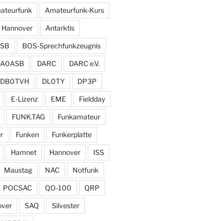
ateurfunk
Amateurfunk-Kurs
 Hannover
Antarktis
SB
BOS-Sprechfunkzeugnis
DA0ASB
DARC
DARC e.V.
DB0TVH
DL0TY
DP3P
E-Lizenz
EME
Fieldday
FUNK.TAG
Funkamateur
r
Funken
Funkerplatte
Hamnet
Hannover
ISS
Maustag
NAC
Notfunk
POCSAC
QO-100
QRP
over
SAQ
Silvester