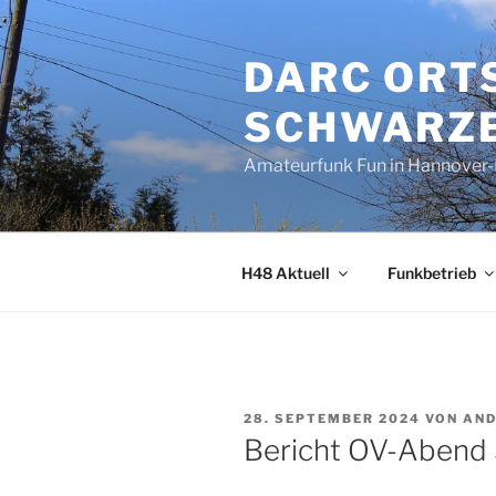
Zum
Inhalt
DARC ORT
springen
SCHWARZE
Amateurfunk Fun in Hannover
H48 Aktuell
Funkbetrieb
VERÖFFENTLICHT
28. SEPTEMBER 2024
VON
AND
AM
Bericht OV-Abend