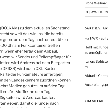
Frohe Weihnac
CQ WW DX CW 2
s (DO1KAM) zu dem aktuellen Sachstand
DARC E.V. A
teht soweit das wir uns (die bereits
FunkWX - auf 
r gerne an dem Tag noch unterstützen
00 Uhr am Funkcontainer treffen
Helft mit, Kind
hr (wenn eher fertig dann Abbau).
zu ermöglichen
n wem wir Sender und Peilempfänger für
Italien: Befris
etten wird Andreas bei dem Biergarten
m
n (DF3SR) wird noch QSL-Karten
tkarte der Funkamateure anfertigen,
Aktuelle Cont
ten den Landeskennern zuordnen können.
Ausbreitungsp
ehrt Medien genutzt um auf den Tag
it erklärt Muffins an dem Tag
ßigkeiten wird Andreas kaufen.
#HASHTAG
ten geben, damit die Kinder nach