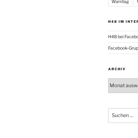
Warntag
H48 IM INTE
H48 bei Faceb
Facebook-Gru
ARCHIV
Archiv
Suche
nach: