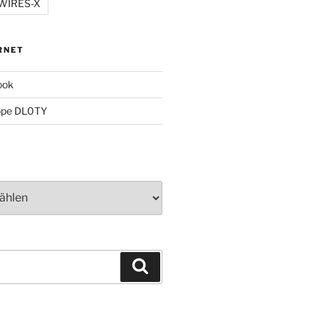
WIRES-X
RNET
ook
ppe DL0TY
Suchen