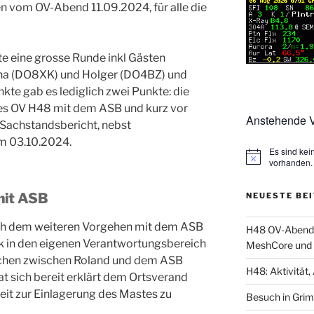
en vom OV-Abend 11.09.2024, für alle die
e eine grosse Runde inkl Gästen
ina (DO8XK) und Holger (DO4BZ) und
te gab es lediglich zwei Punkte: die
s OV H48 mit dem ASB und kurz vor
Anstehende V
Sachstandsbericht, nebst
m 03.10.2024.
Es sind ke
vorhanden.
mit ASB
NEUESTE BE
ich dem weiteren Vorgehen mit dem ASB
H48 OV-Abend: 
ck in den eigenen Verantwortungsbereich
MeshCore und 
chen zwischen Roland und dem ASB
H48: Aktivität, 
at sich bereit erklärt dem Ortsverand
eit zur Einlagerung des Mastes zu
Besuch in Gri