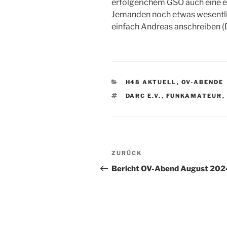
erfolgerichem GSO auch eine 
Jemanden noch etwas wesentlic
einfach Andreas anschreiben 
KATEGORIEN
H48 AKTUELL
,
OV-ABENDE
SCHLAGWÖRTER
DARC E.V.
,
FUNKAMATEUR
,
Beitrags-
Vorheriger
ZURÜCK
Navigation
Beitrag
Bericht OV-Abend August 202