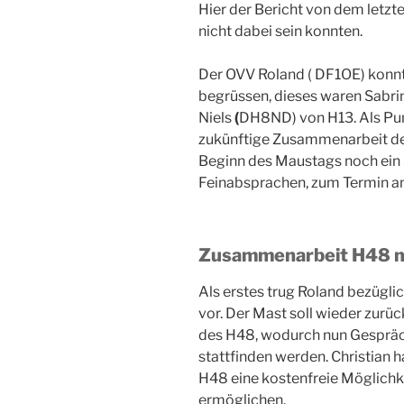
Hier der Bericht von dem letzt
nicht dabei sein konnten.
Der OVV Roland ( DF1OE) konnt
begrüssen, dieses waren Sabr
Niels
(
DH8ND) von H13. Als Punk
zukünftige Zusammenarbeit de
Beginn des Maustags noch ein 
Feinabsprachen, zum Termin a
Zusammenarbeit H48 
Als erstes trug Roland bezügl
vor. Der Mast soll wieder zurü
des H48, wodurch nun Gesprä
stattfinden werden. Christian h
H48 eine kostenfreie Möglichk
ermöglichen.