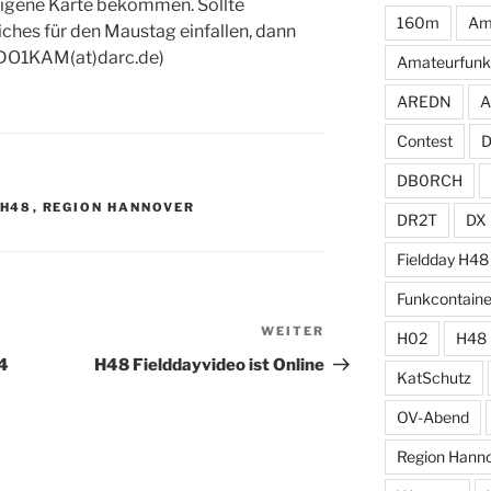
eigene Karte bekommen. Sollte
160m
Am
hes für den Maustag einfallen, dann
(DO1KAM(at)darc.de)
Amateurfunk
AREDN
A
Contest
DB0RCH
H48
,
REGION HANNOVER
DR2T
DX
Fieldday H48
Funkcontaine
WEITER
Nächster
H02
H48
Beitrag
4
H48 Fielddayvideo ist Online
KatSchutz
OV-Abend
Region Hann