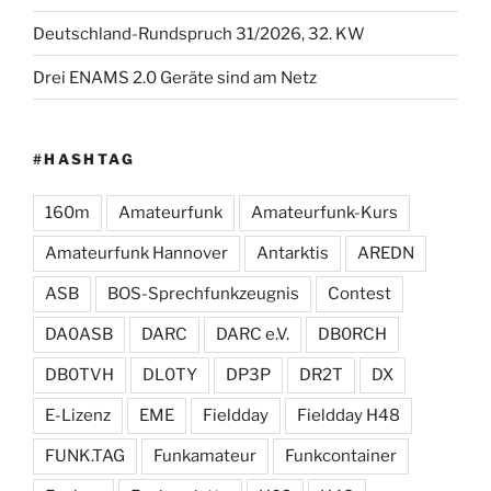
Deutschland-Rundspruch 31/2026, 32. KW
Drei ENAMS 2.0 Geräte sind am Netz
#HASHTAG
160m
Amateurfunk
Amateurfunk-Kurs
Amateurfunk Hannover
Antarktis
AREDN
ASB
BOS-Sprechfunkzeugnis
Contest
DA0ASB
DARC
DARC e.V.
DB0RCH
DB0TVH
DL0TY
DP3P
DR2T
DX
E-Lizenz
EME
Fieldday
Fieldday H48
FUNK.TAG
Funkamateur
Funkcontainer