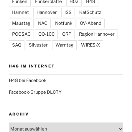
Funken
Funkerplatte
H02
H48
Hamnet
Hannover
ISS
KatSchutz
Maustag
NAC
Notfunk
OV-Abend
POCSAC
QO-100
QRP
Region Hannover
SAQ
Silvester
Warntag
WIRES-X
H48 IM INTERNET
H48 bei Facebook
Facebook-Gruppe DL0TY
ARCHIV
Archiv