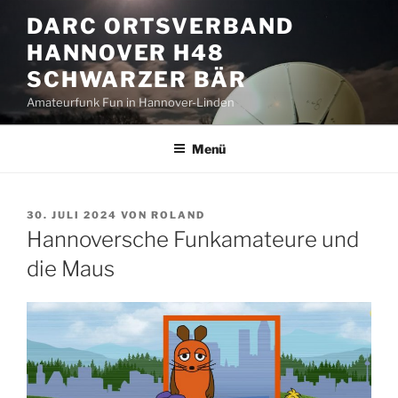
Zum
DARC ORTSVERBAND
Inhalt
HANNOVER H48
springen
SCHWARZER BÄR
Amateurfunk Fun in Hannover-Linden
Menü
VERÖFFENTLICHT
30. JULI 2024
VON
ROLAND
AM
Hannoversche Funkamateure und
die Maus