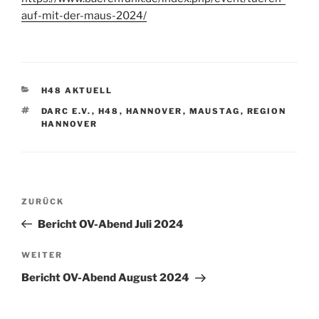
auf-mit-der-maus-2024/
KATEGORIEN
H48 AKTUELL
SCHLAGWÖRTER
DARC E.V.
,
H48
,
HANNOVER
,
MAUSTAG
,
REGION
HANNOVER
Beitrags-
Vorheriger
ZURÜCK
Navigation
Beitrag
Bericht OV-Abend Juli 2024
Nächster
WEITER
Beitrag
Bericht OV-Abend August 2024