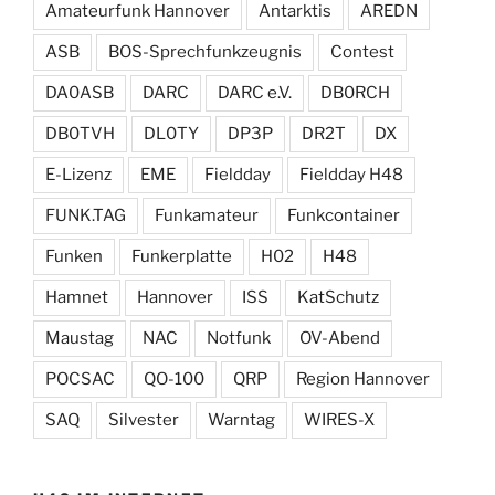
Amateurfunk Hannover
Antarktis
AREDN
ASB
BOS-Sprechfunkzeugnis
Contest
DA0ASB
DARC
DARC e.V.
DB0RCH
DB0TVH
DL0TY
DP3P
DR2T
DX
E-Lizenz
EME
Fieldday
Fieldday H48
FUNK.TAG
Funkamateur
Funkcontainer
Funken
Funkerplatte
H02
H48
Hamnet
Hannover
ISS
KatSchutz
Maustag
NAC
Notfunk
OV-Abend
POCSAC
QO-100
QRP
Region Hannover
SAQ
Silvester
Warntag
WIRES-X