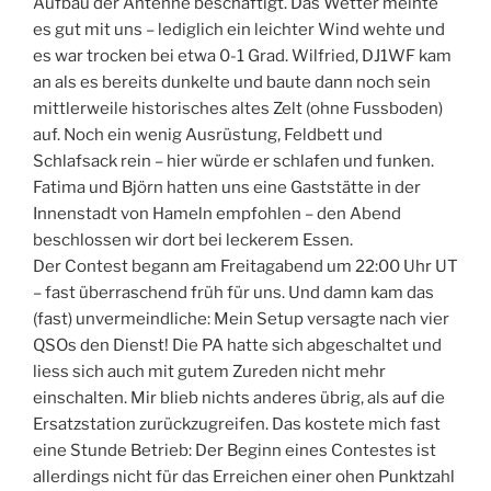
Aufbau der Antenne beschäftigt. Das Wetter meinte
es gut mit uns – lediglich ein leichter Wind wehte und
es war trocken bei etwa 0-1 Grad. Wilfried, DJ1WF kam
an als es bereits dunkelte und baute dann noch sein
mittlerweile historisches altes Zelt (ohne Fussboden)
auf. Noch ein wenig Ausrüstung, Feldbett und
Schlafsack rein – hier würde er schlafen und funken.
Fatima und Björn hatten uns eine Gaststätte in der
Innenstadt von Hameln empfohlen – den Abend
beschlossen wir dort bei leckerem Essen.
Der Contest begann am Freitagabend um 22:00 Uhr UT
– fast überraschend früh für uns. Und damn kam das
(fast) unvermeindliche: Mein Setup versagte nach vier
QSOs den Dienst! Die PA hatte sich abgeschaltet und
liess sich auch mit gutem Zureden nicht mehr
einschalten. Mir blieb nichts anderes übrig, als auf die
Ersatzstation zurückzugreifen. Das kostete mich fast
eine Stunde Betrieb: Der Beginn eines Contestes ist
allerdings nicht für das Erreichen einer ohen Punktzahl