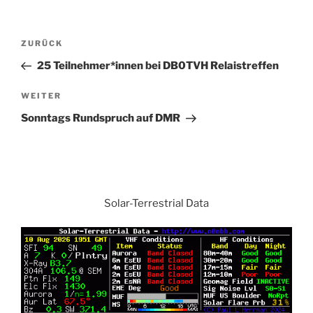
Beitrags-
Vorheriger
ZURÜCK
Navigation
Beitrag
25 Teilnehmer*innen bei DB0TVH Relaistreffen
Nächster
WEITER
Beitrag
Sonntags Rundspruch auf DMR
Solar-Terrestrial Data