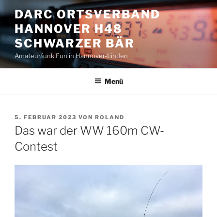
Zum
DARC ORTSVERBAND
Inhalt
HANNOVER H48
springen
SCHWARZER BÄR
Amateurfunk Fun in Hannover-Linden
Menü
VERÖFFENTLICHT
5. FEBRUAR 2023
VON
ROLAND
AM
Das war der WW 160m CW-
Contest