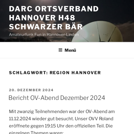
Zum
DARC ORTSVERBAND
Inhalt
HANNOVER H48
springen
SCHWARZER BÄR
Amateurfunk Fun in Hannover-Linden
Menü
SCHLAGWORT:
REGION HANNOVER
VERÖFFENTLICHT
20. DEZEMBER 2024
AM
Bericht OV-Abend Dezember 2024
Mit zwanzig Teilnehmenden war der OV-Abend am
11.12.2024 wieder gut besucht. Unser OVV Roland
eröffnete gegen 19:15 Uhr den offiziellen Teil. Die
einzelnen Themen waren: