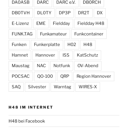
DA0ASB
DARC
DARC e.V.
DB0RCH
DB0TVH
DL0TY
DP3P
DR2T
DX
E-Lizenz
EME
Fieldday
Fieldday H48
FUNK.TAG
Funkamateur
Funkcontainer
Funken
Funkerplatte
H02
H48
Hamnet
Hannover
ISS
KatSchutz
Maustag
NAC
Notfunk
OV-Abend
POCSAC
QO-100
QRP
Region Hannover
SAQ
Silvester
Warntag
WIRES-X
H48 IM INTERNET
H48 bei Facebook