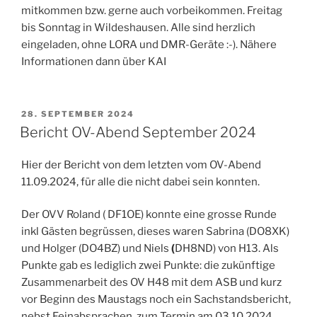
mitkommen bzw. gerne auch vorbeikommen. Freitag
bis Sonntag in Wildeshausen. Alle sind herzlich
eingeladen, ohne LORA und DMR-Geräte :-). Nähere
Informationen dann über KAI
VERÖFFENTLICHT
28. SEPTEMBER 2024
AM
Bericht OV-Abend September 2024
Hier der Bericht von dem letzten vom OV-Abend
11.09.2024, für alle die nicht dabei sein konnten.
Der OVV Roland ( DF1OE) konnte eine grosse Runde
inkl Gästen begrüssen, dieses waren Sabrina (DO8XK)
und Holger (DO4BZ) und Niels
(
DH8ND) von H13. Als
Punkte gab es lediglich zwei Punkte: die zukünftige
Zusammenarbeit des OV H48 mit dem ASB und kurz
vor Beginn des Maustags noch ein Sachstandsbericht,
nebst Feinabsprachen, zum Termin am 03.10.2024.