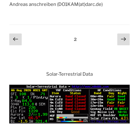
Andreas anschreiben (DO1KAM(at)darc.de)
Beitragsnavigation
Vorherige
Näch
Seite
2
Seite
Seit
Solar-Terrestrial Data