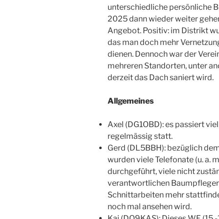
unterschiedliche persönliche B
2025 dann wieder weiter gehen
Angebot. Positiv: im Distrikt 
das man doch mehr Vernetzung
dienen. Dennoch war der Verein 
mehreren Standorten, unter a
derzeit das Dach saniert wird.
Allgemeines
Axel (DG1OBD): es passiert vie
regelmässig statt.
Gerd (DL5BBH): bezüglich de
wurden viele Telefonate (u. a.
durchgeführt, viele nicht zust
verantwortlichen Baumpfleger 
Schnittarbeiten mehr stattfind
noch mal ansehen wird.
Kai (DO9KAS): Dieses WE (15.-1