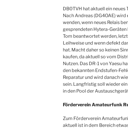
DB0TVH hat aktuell ein neues T
Nach Andreas (DG4OAE) wird em
wenden, wenn neues Relais ben
gesprendeten Hytera-Geräten b
Tom beantwortet werden, letzte
Leihweise und wenn defekt dan
hat. Macht daher so keinen Sinn
kaufen, da aktuell so vom Distri
Nutzen. Das DR-1 von Yaesu ha
den bekannten Endstufen-Fehler.
Reparatur und wird danach wie
sein. Langfristig soll wieder ei
in den Pool der Austauschgerät
Förderverein Amateurfunk R
Zum Förderverein Amateurfunk
aktuell ist in dem Bereich etwa