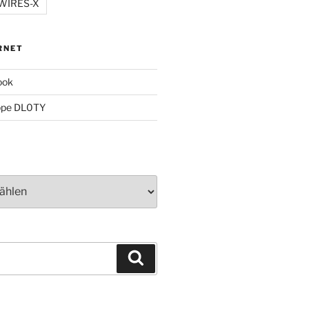
WIRES-X
RNET
ook
ppe DL0TY
Suchen