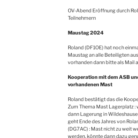
OV-Abend Eröffnung durch Rol
Teilnehmern
Maustag 2024
Roland (DF1OE) hat noch einma
Maustag an alle Beteiligten a
vorhanden dann bitte als Mail
Kooperation mit dem ASB und
vorhandenen Mast
Roland bestätigt das die Koop
Zum Thema Mast Lagerplatz : w
dann Lagerung in Wildeshause
geht Ende des Jahres von Rola
(DG7AC) : Mast nicht zu weit w
werden, könnte dann dazu genu