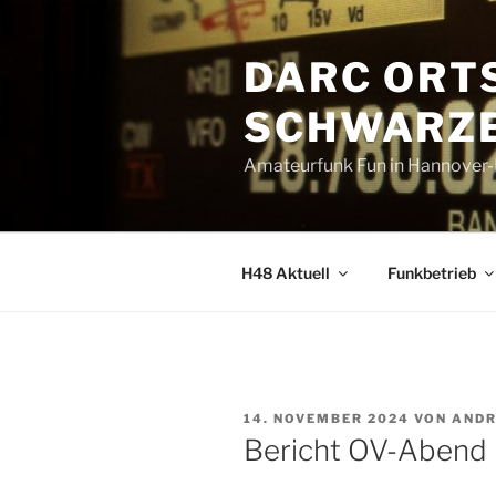
Zum
Inhalt
DARC ORT
springen
SCHWARZE
Amateurfunk Fun in Hannover
H48 Aktuell
Funkbetrieb
VERÖFFENTLICHT
14. NOVEMBER 2024
VON
ANDR
AM
Bericht OV-Abend