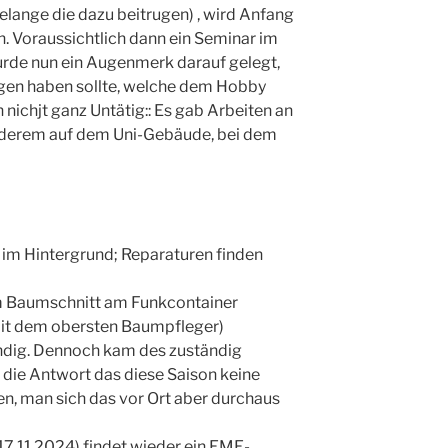
elange die dazu beitrugen) , wird Anfang
. Voraussichtlich dann ein Seminar im
wurde nun ein Augenmerk darauf gelegt,
en haben sollte, welche dem Hobby
nichjt ganz Untätig:: Es gab Arbeiten an
nderem auf dem Uni-Gebäude, bei dem
l im Hintergrund; Reparaturen finden
m Baumschnitt am Funkcontainer
 mit dem obersten Baumpfleger)
ändig. Dennoch kam des zuständig
die Antwort das diese Saison keine
en, man sich das vor Ort aber durchaus
7.11.2024) findet wieder ein EME-