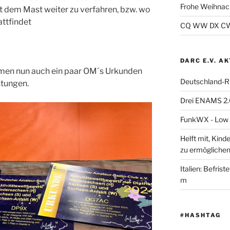
Frohe Weihnac
t dem Mast weiter zu verfahren, bzw. wo
attfindet
CQ WW DX CW 2
DARC E.V. A
men nun auch ein paar OM´s Urkunden
Deutschland-R
stungen.
Drei ENAMS 2.
FunkWX - Low B
Helft mit, Kind
zu ermöglichen
Italien: Befris
m
#HASHTAG