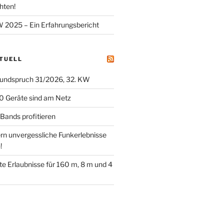
hten!
025 – Ein Erfahrungsbericht
KTUELL
undspruch 31/2026, 32. KW
0 Geräte sind am Netz
ands profitieren
ern unvergessliche Funkerlebnisse
!
tete Erlaubnisse für 160 m, 8 m und 4