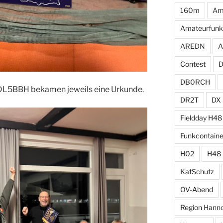
160m
Am
Amateurfunk
AREDN
A
Contest
DB0RCH
5BBH bekamen jeweils eine Urkunde.
DR2T
DX
Fieldday H48
Funkcontaine
H02
H48
KatSchutz
OV-Abend
Region Hann