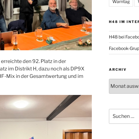
Warntag
H48 IM INTE
H48 bei Faceb
Facebook-Gru
reichte den 92. Platz in der
tz im Distrikt H, dazu noch als DP9X
ARCHIV
 VHF-Mix in der Gesamtwertung und im
Archiv
Suche
nach: