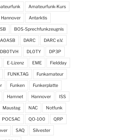
ateurfunk
Amateurfunk-Kurs
 Hannover
Antarktis
SB
BOS-Sprechfunkzeugnis
DA0ASB
DARC
DARC e.V.
DB0TVH
DL0TY
DP3P
E-Lizenz
EME
Fieldday
FUNK.TAG
Funkamateur
r
Funken
Funkerplatte
Hamnet
Hannover
ISS
Maustag
NAC
Notfunk
POCSAC
QO-100
QRP
over
SAQ
Silvester