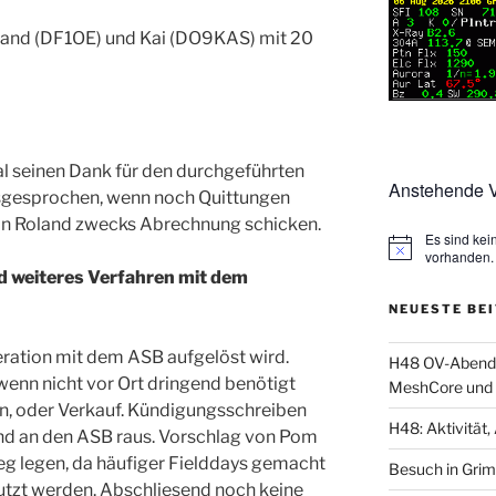
and (DF1OE) und Kai (DO9KAS) mit 20
l seinen Dank für den durchgeführten
Anstehende V
usgesprochen, wenn noch Quittungen
 an Roland zwecks Abrechnung schicken.
Es sind ke
vorhanden.
 weiteres Verfahren mit dem
NEUESTE BE
eration mit dem ASB aufgelöst wird.
H48 OV-Abend: 
enn nicht vor Ort dringend benötigt
MeshCore und 
n, oder Verkauf. Kündigungsschreiben
H48: Aktivität, 
nd an den ASB raus. Vorschlag von Pom
eg legen, da häufiger Fielddays gemacht
Besuch in Gri
tzt werden. Abschliesend noch keine