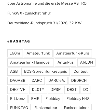
über Astronomie und die erste Messe ASTRO
FunkWX - zunächst ruhig
Deutschland-Rundspruch 31/2026, 32. KW
#HASHTAG
160m
Amateurfunk
Amateurfunk-Kurs
Amateurfunk Hannover
Antarktis
AREDN
ASB
BOS-Sprechfunkzeugnis
Contest
DA0ASB
DARC
DARC e.V.
DB0RCH
DB0TVH
DL0TY
DP3P
DR2T
DX
E-Lizenz
EME
Fieldday
Fieldday H48
FUNK.TAG
Funkamateur
Funkcontainer