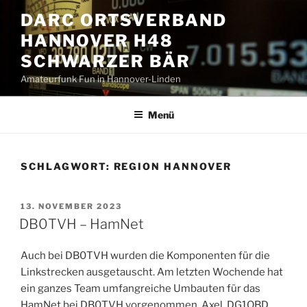
Zum
DARC ORTSVERBAND
Inhalt
HANNOVER H48
springen
SCHWARZER BÄR
Amateurfunk Fun in Hannover-Linden
Menü
SCHLAGWORT:
REGION HANNOVER
VERÖFFENTLICHT
13. NOVEMBER 2023
AM
DB0TVH – HamNet
Auch bei DB0TVH wurden die Komponenten für die
Linkstrecken ausgetauscht. Am letzten Wochende hat
ein ganzes Team umfangreiche Umbauten für das
HamNet bei DB0TVH vorgenommen. Axel, DG1OBD