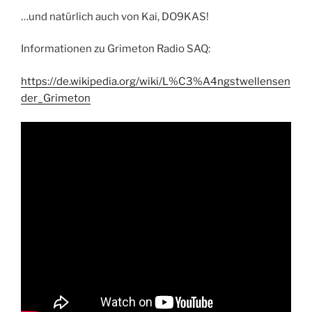
…und natürlich auch von Kai, DO9KAS!
Informationen zu Grimeton Radio SAQ:
https://de.wikipedia.org/wiki/L%C3%A4ngstwellensen
der_Grimeton