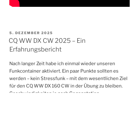
VERÖFFENTLICHT
5. DEZEMBER 2025
AM
CQ WW DX CW 2025 – Ein
Erfahrungsbericht
Nach langer Zeit habe ich einmal wieder unseren
Funkcontainer aktiviert. Ein paar Punkte sollten es
werden – kein Stressfunk – mit dem wesentlichen Ziel
für den CQ WW DX 160 CW in der Übung zu bleiben.
Geschwindigkeiten je nach Gegenstation
unterschiedlich von 22 WPM bis 30 WPM, Wechsel
zwischen Tastatur und Paddle wenn notwendig, Setup
des Rechners, alles sollte zurück vom Langzeitspeicher
ins aktuelle Gedächtnis.
Schon beim kurzen Check einige Tage vor dem
Contest stellte ich fest, daß der Moppel nicht