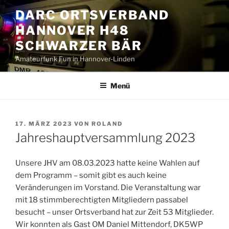
Zum
DARC ORTSVERBAND
Inhalt
HANNOVER H48
springen
SCHWARZER BÄR
Amateurfunk Fun in Hannover-Linden
Menü
VERÖFFENTLICHT
17. MÄRZ 2023
VON
ROLAND
AM
Jahreshauptversammlung 2023
Unsere JHV am 08.03.2023 hatte keine Wahlen auf
dem Programm – somit gibt es auch keine
Veränderungen im Vorstand. Die Veranstaltung war
mit 18 stimmberechtigten Mitgliedern passabel
besucht – unser Ortsverband hat zur Zeit 53 Mitglieder.
Wir konnten als Gast OM Daniel Mittendorf, DK5WP