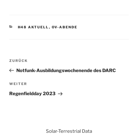
KATEGORIEN
H48 AKTUELL
,
OV-ABENDE
Beitrags-
Vorheriger
ZURÜCK
Navigation
Beitrag
Notfunk-Ausbildungswochenende des DARC
Nächster
WEITER
Beitrag
Regenfieldday 2023
Solar-Terrestrial Data