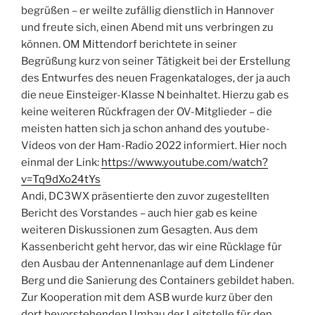
begrüßen – er weilte zufällig dienstlich in Hannover
und freute sich, einen Abend mit uns verbringen zu
können. OM Mittendorf berichtete in seiner
Begrüßung kurz von seiner Tätigkeit bei der Erstellung
des Entwurfes des neuen Fragenkataloges, der ja auch
die neue Einsteiger-Klasse N beinhaltet. Hierzu gab es
keine weiteren Rückfragen der OV-Mitglieder – die
meisten hatten sich ja schon anhand des youtube-
Videos von der Ham-Radio 2022 informiert. Hier noch
einmal der Link:
https://www.youtube.com/watch?
v=Tq9dXo24tYs
Andi, DC3WX präsentierte den zuvor zugestellten
Bericht des Vorstandes – auch hier gab es keine
weiteren Diskussionen zum Gesagten. Aus dem
Kassenbericht geht hervor, das wir eine Rücklage für
den Ausbau der Antennenanlage auf dem Lindener
Berg und die Sanierung des Containers gebildet haben.
Zur Kooperation mit dem ASB wurde kurz über den
dort bevorstehenden Umbau der Leitstelle für den