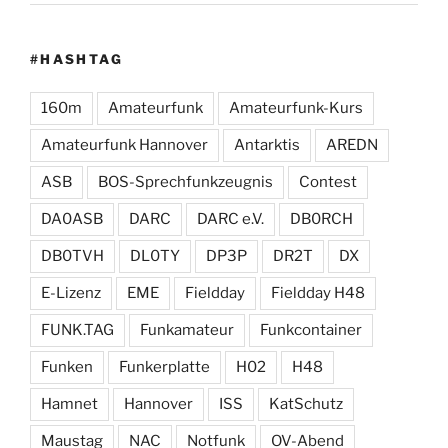
#HASHTAG
160m
Amateurfunk
Amateurfunk-Kurs
Amateurfunk Hannover
Antarktis
AREDN
ASB
BOS-Sprechfunkzeugnis
Contest
DA0ASB
DARC
DARC e.V.
DB0RCH
DB0TVH
DL0TY
DP3P
DR2T
DX
E-Lizenz
EME
Fieldday
Fieldday H48
FUNK.TAG
Funkamateur
Funkcontainer
Funken
Funkerplatte
H02
H48
Hamnet
Hannover
ISS
KatSchutz
Maustag
NAC
Notfunk
OV-Abend