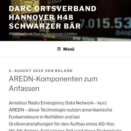
Zum
DARC ORTSVERBAND
Inhalt
HANNOVER H48
springen
SCHWARZER BÄR
Amateurfunk Fun in Hannover-Linden
Menü
VERÖFFENTLICHT
4. AUGUST 2019
VON
ROLAND
AM
AREDN-Komponenten zum
Anfassen
Amateur Radio Emergency Data Network – kurz
AREDN – diese Technologie nutzen amerikanische
Funkamateure in Notfällen und bei
Großveranstaltungen für den Aufbau eines AD-Hoc