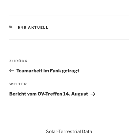
KATEGORIEN
H48 AKTUELL
Beitrags-
Vorheriger
ZURÜCK
Navigation
Beitrag
Teamarbeit im Funk gefragt
Nächster
WEITER
Beitrag
Bericht vom OV-Treffen 14. August
Solar-Terrestrial Data