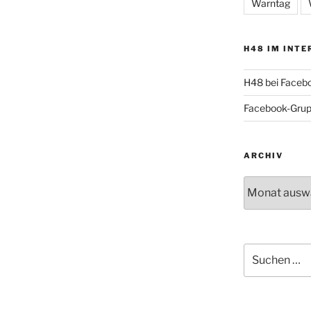
Warntag
H48 IM INTE
H48 bei Faceb
Facebook-Gru
ARCHIV
Archiv
Suche
nach: