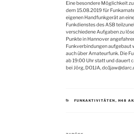
Eine besondere Möglichkeit zu
dem 15.08.2019 für Funkamateu
eigenen Handfunkgerät an eine
Funkdienstes des ASB teilzune
verschiedene Aufgaben zu lösen
Punkte in Hannover angefahren
Funkverbindungen aufgebaut w
auch über Amateurfunk. Die F
ab 19:00 Uhr statt und dauert 
bei Jörg, DO1JA, do1jaw@darc
KATEGORIEN
FUNKAKTIVITÄTEN
,
H48 A
Beitrags-