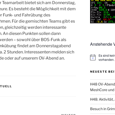
r Teamarbeit bietet sich am Donnerstag,
re. Es besteht die Möglichkeit mit dem
r Funk- und Fahrübung des
hmen. Für die gemischten Teams gibt es
, gleichzeitig werden interessante
. An diesen Punkten sollen dann
erden – sowohl über BOS-Funk als
Anstehende V
unkübung findet am Donnerstagabend
ca. 2 Stunden. Interessenten melden sich
Es sind ke
.de oder auf unserem OV-Abend an.
vorhanden.
NEUESTE BE
H48 OV-Abend: 
KTUELL
MeshCore und 
H48: Aktivität, 
Besuch in Gri