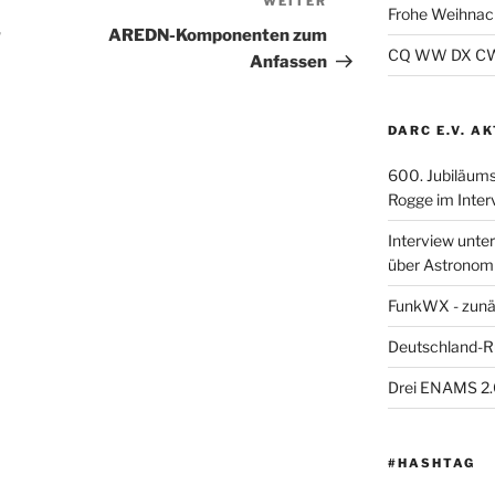
WEITER
Nächster
Frohe Weihnac
Beitrag
r
AREDN-Komponenten zum
CQ WW DX CW 2
Anfassen
DARC E.V. A
600. Jubiläum
Rogge im Inter
Interview unt
über Astronom
FunkWX - zunä
Deutschland-R
Drei ENAMS 2.
#HASHTAG