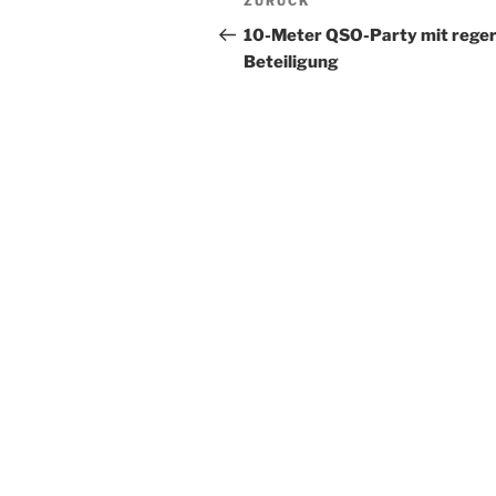
Vorheriger
ZURÜCK
Navigation
Beitrag
10-Meter QSO-Party mit rege
Beteiligung