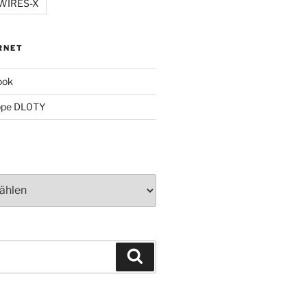
WIRES-X
RNET
ook
ppe DL0TY
Suchen