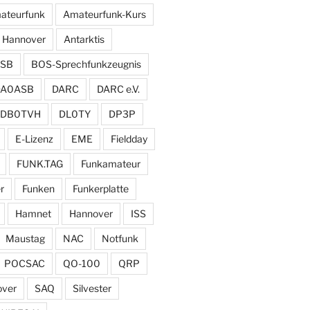
ateurfunk
Amateurfunk-Kurs
 Hannover
Antarktis
SB
BOS-Sprechfunkzeugnis
DA0ASB
DARC
DARC e.V.
DB0TVH
DL0TY
DP3P
E-Lizenz
EME
Fieldday
FUNK.TAG
Funkamateur
r
Funken
Funkerplatte
Hamnet
Hannover
ISS
Maustag
NAC
Notfunk
POCSAC
QO-100
QRP
over
SAQ
Silvester