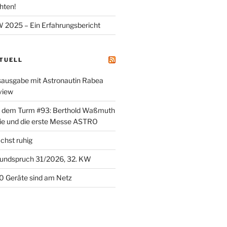
hten!
025 – Ein Erfahrungsbericht
KTUELL
sausgabe mit Astronautin Rabea
view
er dem Turm #93: Berthold Waßmuth
ie und die erste Messe ASTRO
chst ruhig
undspruch 31/2026, 32. KW
0 Geräte sind am Netz