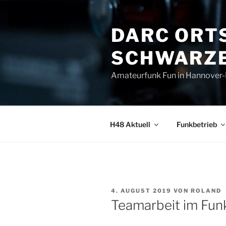
Zum
Inhalt
DARC ORT
springen
SCHWARZE
Amateurfunk Fun in Hannover
H48 Aktuell
Funkbetrieb
VERÖFFENTLICHT
4. AUGUST 2019
VON
ROLAND
AM
Teamarbeit im Fun