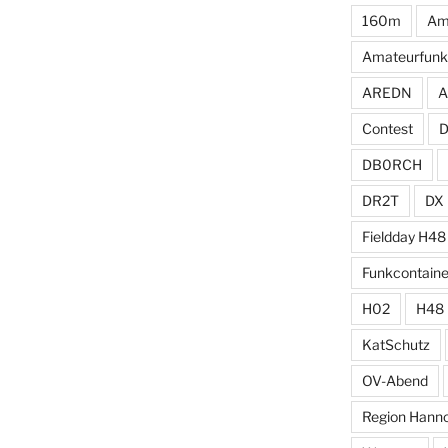
160m
Am
Amateurfunk
AREDN
A
Contest
DB0RCH
DR2T
DX
Fieldday H48
Funkcontaine
H02
H48
KatSchutz
OV-Abend
Region Hann