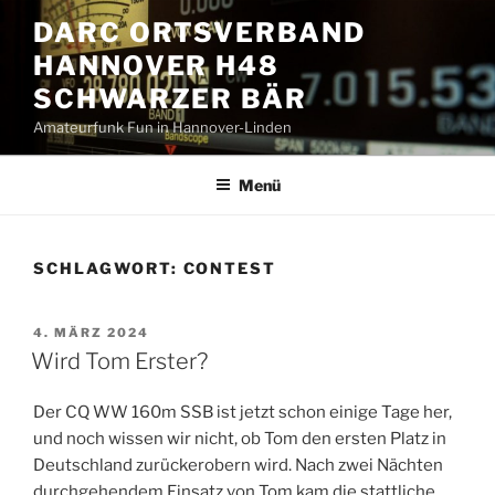
Zum
DARC ORTSVERBAND
Inhalt
HANNOVER H48
springen
SCHWARZER BÄR
Amateurfunk Fun in Hannover-Linden
Menü
SCHLAGWORT:
CONTEST
VERÖFFENTLICHT
4. MÄRZ 2024
AM
Wird Tom Erster?
Der CQ WW 160m SSB ist jetzt schon einige Tage her,
und noch wissen wir nicht, ob Tom den ersten Platz in
Deutschland zurückerobern wird. Nach zwei Nächten
durchgehendem Einsatz von Tom kam die stattliche