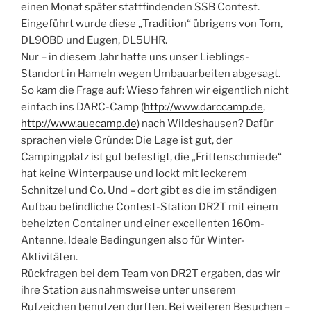
einen Monat später stattfindenden SSB Contest.
Eingeführt wurde diese „Tradition“ übrigens von Tom,
DL9OBD und Eugen, DL5UHR.
Nur – in diesem Jahr hatte uns unser Lieblings-
Standort in Hameln wegen Umbauarbeiten abgesagt.
So kam die Frage auf: Wieso fahren wir eigentlich nicht
einfach ins DARC-Camp (
http://www.darccamp.de
,
http://www.auecamp.de
) nach Wildeshausen? Dafür
sprachen viele Gründe: Die Lage ist gut, der
Campingplatz ist gut befestigt, die „Frittenschmiede“
hat keine Winterpause und lockt mit leckerem
Schnitzel und Co. Und – dort gibt es die im ständigen
Aufbau befindliche Contest-Station DR2T mit einem
beheizten Container und einer excellenten 160m-
Antenne. Ideale Bedingungen also für Winter-
Aktivitäten.
Rückfragen bei dem Team von DR2T ergaben, das wir
ihre Station ausnahmsweise unter unserem
Rufzeichen benutzen durften. Bei weiteren Besuchen –