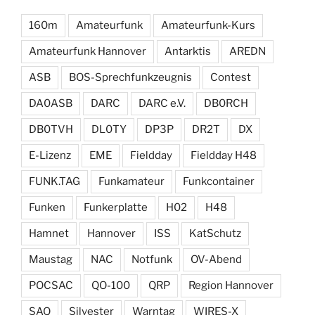
160m
Amateurfunk
Amateurfunk-Kurs
Amateurfunk Hannover
Antarktis
AREDN
ASB
BOS-Sprechfunkzeugnis
Contest
DA0ASB
DARC
DARC e.V.
DB0RCH
DB0TVH
DL0TY
DP3P
DR2T
DX
E-Lizenz
EME
Fieldday
Fieldday H48
FUNK.TAG
Funkamateur
Funkcontainer
Funken
Funkerplatte
H02
H48
Hamnet
Hannover
ISS
KatSchutz
Maustag
NAC
Notfunk
OV-Abend
POCSAC
QO-100
QRP
Region Hannover
SAQ
Silvester
Warntag
WIRES-X