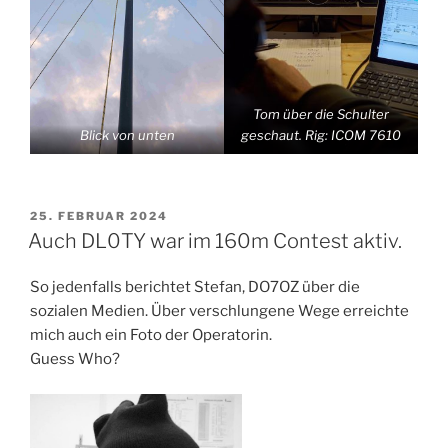
Tom über die Schulter
Blick von unten
geschaut. Rig: ICOM 7610
VERÖFFENTLICHT
25. FEBRUAR 2024
AM
Auch DL0TY war im 160m Contest aktiv.
So jedenfalls berichtet Stefan, DO7OZ über die
sozialen Medien. Über verschlungene Wege erreichte
mich auch ein Foto der Operatorin.
Guess Who?