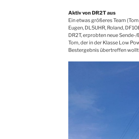
Aktiv von DR2T aus
Ein etwas größeres Team (Tom
Eugen, DL5UHR, Roland, DF1O
DR2T, erprobten neue Sende-/
Tom, der in der Klasse Low Pow
Bestergebnis übertreffen wollt