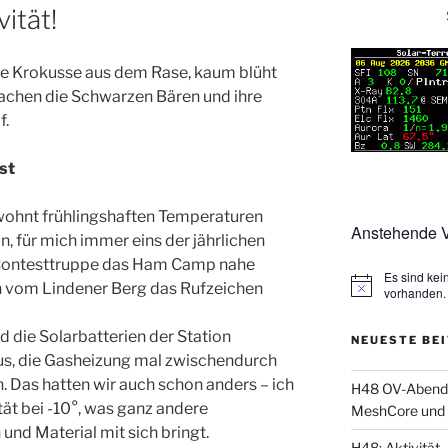
vität!
e Krokusse aus dem Rase, kaum blüht
wachen die Schwarzen Bären und ihre
f.
st
wohnt frühlingshaften Temperaturen
Anstehende V
, für mich immer eins der jährlichen
-Contesttruppe das Ham Camp nahe
Es sind ke
ch vom Lindener Berg das Rufzeichen
vorhanden.
 die Solarbatterien der Station
NEUESTE BE
 aus, die Gasheizung mal zwischendurch
. Das hatten wir auch schon anders – ich
H48 OV-Abend: 
tät bei -10°, was ganz andere
MeshCore und 
nd Material mit sich bringt.
H48: Aktivität, 