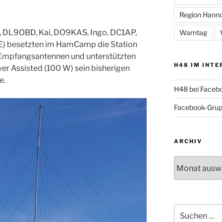
Region Hann
, DL9OBD, Kai, DO9KAS, Ingo, DC1AP,
Warntag
E) besetzten im HamCamp die Station
Empfangsantennen und unterstützten
H48 IM INTE
er Assisted (100 W) sein bisherigen
e.
H48 bei Faceb
Facebook-Gru
ARCHIV
Archiv
Suche
nach: