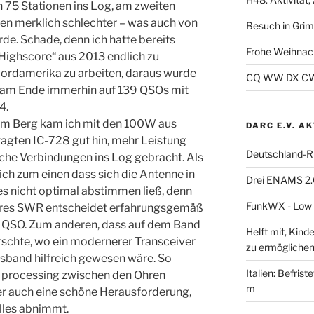
75 Stationen ins Log, am zweiten
n merklich schlechter – was auch von
Besuch in Gri
e. Schade, denn ich hatte bereits
Frohe Weihnac
Highscore“ aus 2013 endlich zu
Nordamerika zu arbeiten, daraus wurde
CQ WW DX CW 2
h am Ende immerhin auf 139 QSOs mit
4.
em Berg kam ich mit den 100W aus
DARC E.V. A
agten IC-728 gut hin, mehr Leistung
Deutschland-R
iche Verbindungen ins Log gebracht. Als
ch zum einen dass sich die Antenne in
Drei ENAMS 2.
 nicht optimal abstimmen ließ, denn
FunkWX - Low B
teres SWR entscheidet erfahrungsgemäß
 QSO. Zum anderen, dass auf dem Band
Helft mit, Kind
rschte, wo ein modernerer Transceiver
zu ermöglichen
sband hilfreich gewesen wäre. So
Italien: Befris
l processing zwischen den Ohren
m
ber auch eine schöne Herausforderung,
lles abnimmt.