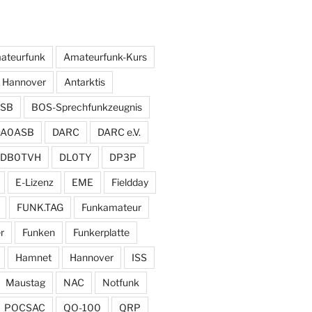
ateurfunk
Amateurfunk-Kurs
 Hannover
Antarktis
SB
BOS-Sprechfunkzeugnis
DA0ASB
DARC
DARC e.V.
DB0TVH
DL0TY
DP3P
E-Lizenz
EME
Fieldday
FUNK.TAG
Funkamateur
r
Funken
Funkerplatte
Hamnet
Hannover
ISS
Maustag
NAC
Notfunk
POCSAC
QO-100
QRP