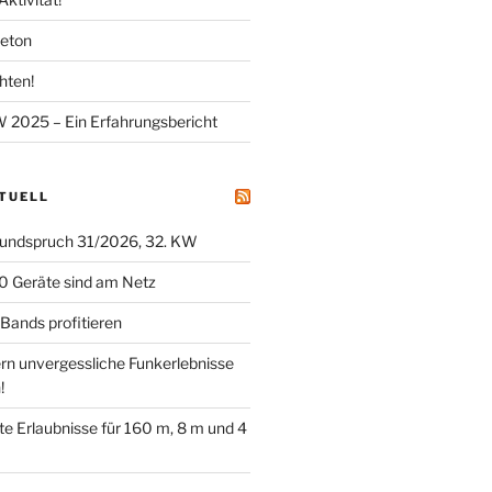
meton
hten!
025 – Ein Erfahrungsbericht
KTUELL
undspruch 31/2026, 32. KW
0 Geräte sind am Netz
ands profitieren
ern unvergessliche Funkerlebnisse
!
tete Erlaubnisse für 160 m, 8 m und 4