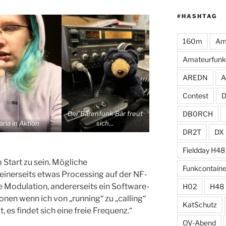
#HASHTAG
160m
Am
Amateurfunk
AREDN
A
Contest
Der Bärenfunk-Bär freut
DB0RCH
aria in Aktion
sich…
DR2T
DX
Fieldday H48
Start zu sein. Mögliche
Funkcontaine
einerseits etwas Processing auf der NF-
e Modulation, andererseits ein Software-
H02
H48
nen wenn ich von „running“ zu „calling“
KatSchutz
es findet sich eine freie Frequenz.“
OV-Abend