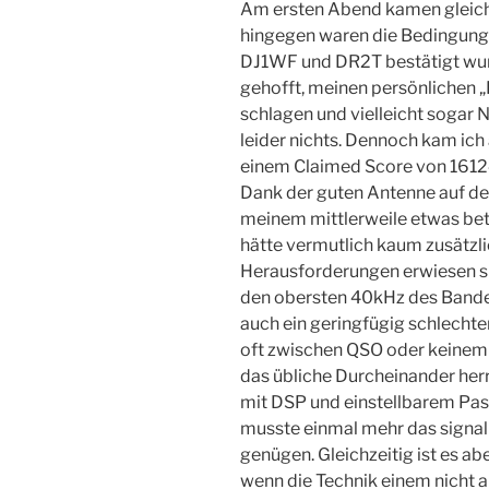
Am ersten Abend kamen gleich 
hingegen waren die Bedingunge
DJ1WF und DR2T bestätigt wurd
gehofft, meinen persönlichen „
schlagen und vielleicht sogar 
leider nichts. Dennoch kam ic
einem Claimed Score von 1612
Dank der guten Antenne auf d
meinem mittlerweile etwas bet
hätte vermutlich kaum zusätzl
Herausforderungen erwiesen si
den obersten 40kHz des Bandes
auch ein geringfügig schlech
oft zwischen QSO oder keinem
das übliche Durcheinander her
mit DSP und einstellbarem Pas
musste einmal mehr das signa
genügen. Gleichzeitig ist es a
wenn die Technik einem nicht a