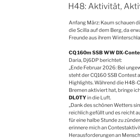
AM
H48: Aktivität, Akti
Anfang März: Kaum schauen di
die Scilla auf dem Berg, da er
Freunde aus ihrem Winterschla
CQ 160m SSB WW DX-Conte
Daria, Dj6DP berichtet:
„Ende Februar 2026: Bei unge
steht der CQ160 SSB Contest an
Highlights. Während die H48
Bremen aktiviert hat, bringe i
DL0TY
in die Luft.
„Dank des schönen Wetters sind
reichlich gefüllt und es reicht
für eine halbe Stunde zu zünden
erinnere mich an Contestaktivi
Herausforderungen an Mensch u