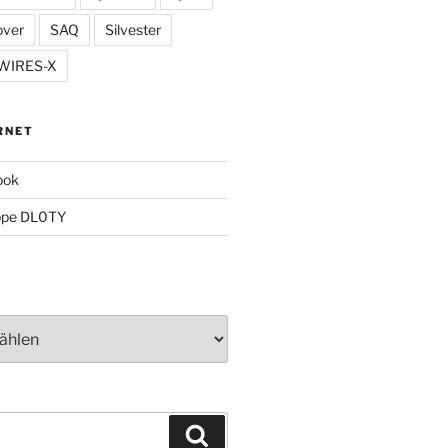
over
SAQ
Silvester
WIRES-X
RNET
ook
ppe DL0TY
Suchen