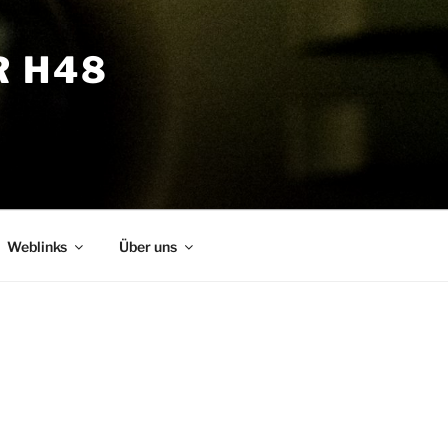
R H48
Weblinks
Über uns