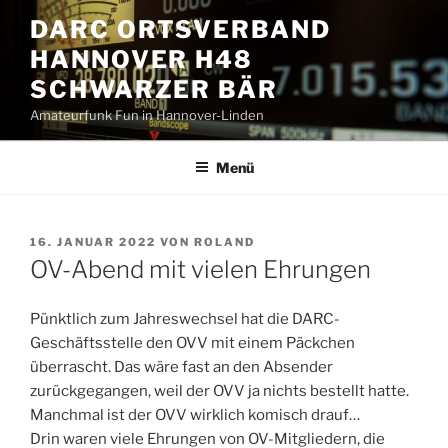
Zum
DARC ORTSVERBAND
Inhalt
HANNOVER H48
springen
SCHWARZER BÄR
Amateurfunk Fun in Hannover-Linden
Menü
VERÖFFENTLICHT
16. JANUAR 2022
VON
ROLAND
AM
OV-Abend mit vielen Ehrungen
Pünktlich zum Jahreswechsel hat die DARC-
Geschäftsstelle den OVV mit einem Päckchen
überrascht. Das wäre fast an den Absender
zurückgegangen, weil der OVV ja nichts bestellt hatte.
Manchmal ist der OVV wirklich komisch drauf…
Drin waren viele Ehrungen von OV-Mitgliedern, die