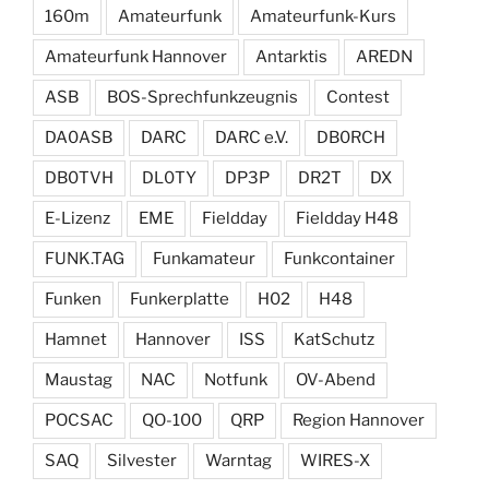
160m
Amateurfunk
Amateurfunk-Kurs
Amateurfunk Hannover
Antarktis
AREDN
ASB
BOS-Sprechfunkzeugnis
Contest
DA0ASB
DARC
DARC e.V.
DB0RCH
DB0TVH
DL0TY
DP3P
DR2T
DX
E-Lizenz
EME
Fieldday
Fieldday H48
FUNK.TAG
Funkamateur
Funkcontainer
Funken
Funkerplatte
H02
H48
Hamnet
Hannover
ISS
KatSchutz
Maustag
NAC
Notfunk
OV-Abend
POCSAC
QO-100
QRP
Region Hannover
SAQ
Silvester
Warntag
WIRES-X