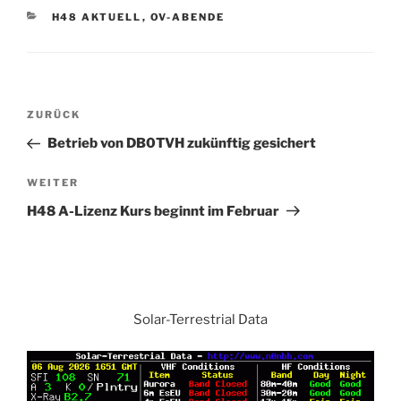
KATEGORIEN
H48 AKTUELL
,
OV-ABENDE
Beitrags-
Vorheriger
ZURÜCK
Navigation
Beitrag
Betrieb von DB0TVH zukünftig gesichert
Nächster
WEITER
Beitrag
H48 A-Lizenz Kurs beginnt im Februar
Solar-Terrestrial Data