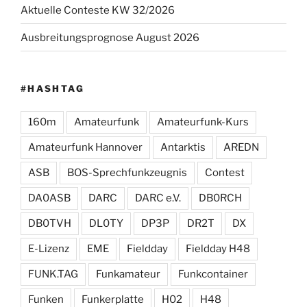
Aktuelle Conteste KW 32/2026
Ausbreitungsprognose August 2026
#HASHTAG
160m
Amateurfunk
Amateurfunk-Kurs
Amateurfunk Hannover
Antarktis
AREDN
ASB
BOS-Sprechfunkzeugnis
Contest
DA0ASB
DARC
DARC e.V.
DB0RCH
DB0TVH
DL0TY
DP3P
DR2T
DX
E-Lizenz
EME
Fieldday
Fieldday H48
FUNK.TAG
Funkamateur
Funkcontainer
Funken
Funkerplatte
H02
H48