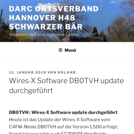
Zum
DARC ORTSVERBAND
Inhalt
HANNOVER H48
springen
SCHWARZER BÄR
Amateurfunk Fun in Hannover-Linden
Menü
VERÖFFENTLICHT
12. JANUAR 2019
VON
ROLAND
AM
Wires-X Software DB0TVH update
durchgeführt
DB0TVH : Wires-X Software update durchgeführt
Heute ist das Update der Wires-X Software vom
C4FM-Relais DB0TVH auf die Version 1.500 erfolgt.