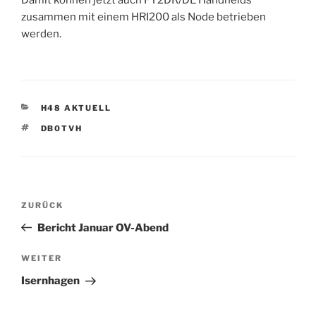
Damit können jetzt auch FT2DR/DE Handhelds
zusammen mit einem HRI200 als Node betrieben
werden.
KATEGORIEN
H48 AKTUELL
SCHLAGWÖRTER
DB0TVH
Beitrags-
Vorheriger
ZURÜCK
Navigation
Beitrag
Bericht Januar OV-Abend
Nächster
WEITER
Beitrag
Isernhagen