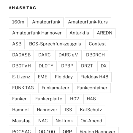
#HASHTAG
160m
Amateurfunk
Amateurfunk-Kurs
Amateurfunk Hannover
Antarktis
AREDN
ASB
BOS-Sprechfunkzeugnis
Contest
DA0ASB
DARC
DARC e.V.
DB0RCH
DB0TVH
DL0TY
DP3P
DR2T
DX
E-Lizenz
EME
Fieldday
Fieldday H48
FUNK.TAG
Funkamateur
Funkcontainer
Funken
Funkerplatte
H02
H48
Hamnet
Hannover
ISS
KatSchutz
Maustag
NAC
Notfunk
OV-Abend
POCSAC
QO-100
QRP
Region Hannover