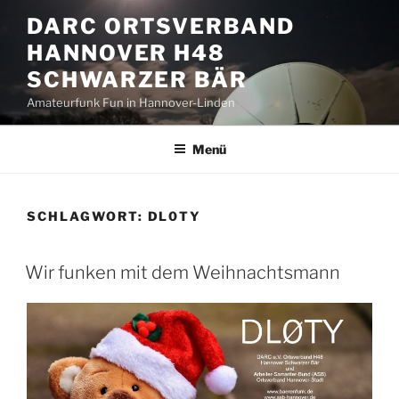
Zum
DARC ORTSVERBAND
Inhalt
HANNOVER H48
springen
SCHWARZER BÄR
Amateurfunk Fun in Hannover-Linden
Menü
SCHLAGWORT:
DL0TY
Wir funken mit dem Weihnachtsmann