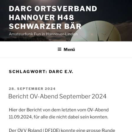
Zum
DARC ORTSVERBAND
Inhalt
HANNOVER H48
springen
SCHWARZER BÄR
Amateurfunk Fun in Hannover-Linden
Menü
SCHLAGWORT:
DARC E.V.
VERÖFFENTLICHT
28. SEPTEMBER 2024
AM
Bericht OV-Abend September 2024
Hier der Bericht von dem letzten vom OV-Abend
11.09.2024, für alle die nicht dabei sein konnten.
Der OVV Roland ( DF1OE) konnte eine grosse Runde