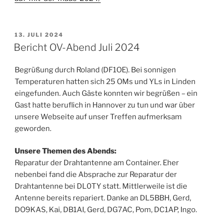
VERÖFFENTLICHT
13. JULI 2024
AM
Bericht OV-Abend Juli 2024
Begrüßung durch Roland (DF1OE). Bei sonnigen
Temperaturen hatten sich 25 OMs und YLs in Linden
eingefunden. Auch Gäste konnten wir begrüßen – ein
Gast hatte beruflich in Hannover zu tun und war über
unsere Webseite auf unser Treffen aufmerksam
geworden.
Unsere Themen des Abends:
Reparatur der Drahtantenne am Container. Eher
nebenbei fand die Absprache zur Reparatur der
Drahtantenne bei DL0TY statt. Mittlerweile ist die
Antenne bereits repariert. Danke an DL5BBH, Gerd,
DO9KAS, Kai, DB1AI, Gerd, DG7AC, Pom, DC1AP, Ingo.