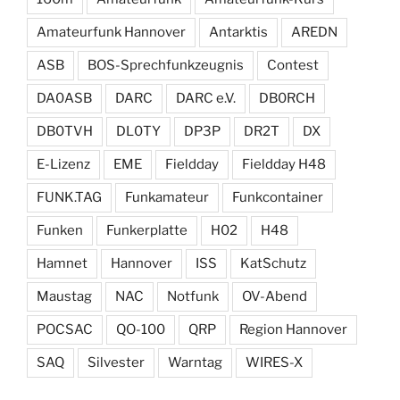
Amateurfunk Hannover
Antarktis
AREDN
ASB
BOS-Sprechfunkzeugnis
Contest
DA0ASB
DARC
DARC e.V.
DB0RCH
DB0TVH
DL0TY
DP3P
DR2T
DX
E-Lizenz
EME
Fieldday
Fieldday H48
FUNK.TAG
Funkamateur
Funkcontainer
Funken
Funkerplatte
H02
H48
Hamnet
Hannover
ISS
KatSchutz
Maustag
NAC
Notfunk
OV-Abend
POCSAC
QO-100
QRP
Region Hannover
SAQ
Silvester
Warntag
WIRES-X