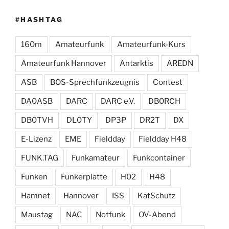
#HASHTAG
160m
Amateurfunk
Amateurfunk-Kurs
Amateurfunk Hannover
Antarktis
AREDN
ASB
BOS-Sprechfunkzeugnis
Contest
DA0ASB
DARC
DARC e.V.
DB0RCH
DB0TVH
DL0TY
DP3P
DR2T
DX
E-Lizenz
EME
Fieldday
Fieldday H48
FUNK.TAG
Funkamateur
Funkcontainer
Funken
Funkerplatte
H02
H48
Hamnet
Hannover
ISS
KatSchutz
Maustag
NAC
Notfunk
OV-Abend