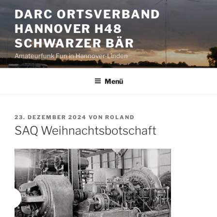
Zum
DARC ORTSVERBAND
Inhalt
HANNOVER H48
springen
SCHWARZER BÄR
Amateurfunk Fun in Hannover-Linden
Menü
VERÖFFENTLICHT
23. DEZEMBER 2024
VON
ROLAND
AM
SAQ Weihnachtsbotschaft