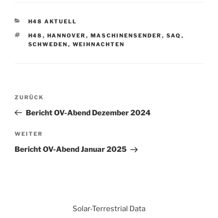
KATEGORIEN
H48 AKTUELL
SCHLAGWÖRTER
H48
,
HANNOVER
,
MASCHINENSENDER
,
SAQ
,
SCHWEDEN
,
WEIHNACHTEN
Beitrags-
Vorheriger
ZURÜCK
Navigation
Beitrag
Bericht OV-Abend Dezember 2024
Nächster
WEITER
Beitrag
Bericht OV-Abend Januar 2025
Solar-Terrestrial Data