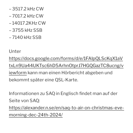
– 3517.2 kHz CW
– 7017.2 kHz CW
– 14017.2KHz CW
– 3755 kHz SSB
– 7140 kHz SSB
Unter
https://docs.google.com/forms/d/e/1FAIpQLScKqX1aV
txLn9Ua44UKTsc6hD5ArhnOtprJ7HGQGazTC8ucng/v
iewform
kann man einen Hörbericht abgeben und
bekommt später eine QSL-Karte.
Informationen zu SAQ in Englisch findet man auf der
Seite von SAQ:
https://alexander.n.se/en/saq-to-air-on-christmas-eve-
morning-dec-24th-2024/