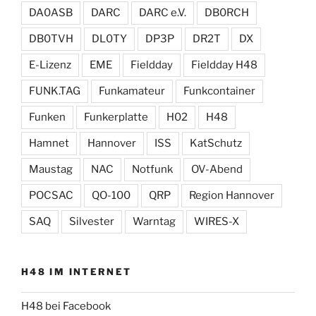
DA0ASB
DARC
DARC e.V.
DB0RCH
DB0TVH
DL0TY
DP3P
DR2T
DX
E-Lizenz
EME
Fieldday
Fieldday H48
FUNK.TAG
Funkamateur
Funkcontainer
Funken
Funkerplatte
H02
H48
Hamnet
Hannover
ISS
KatSchutz
Maustag
NAC
Notfunk
OV-Abend
POCSAC
QO-100
QRP
Region Hannover
SAQ
Silvester
Warntag
WIRES-X
H48 IM INTERNET
H48 bei Facebook