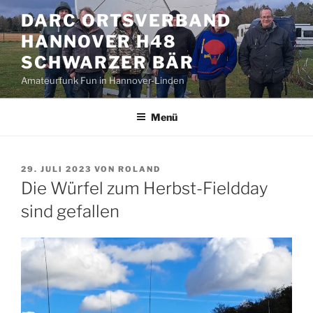
Zum
DARC ORTSVERBAND
Inhalt
HANNOVER H48
springen
SCHWARZER BÄR
Amateurfunk Fun in Hannover-Linden
Menü
VERÖFFENTLICHT
29. JULI 2023
VON
ROLAND
AM
Die Würfel zum Herbst-Fieldday
sind gefallen