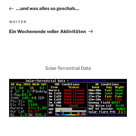
Navigation
Beitrag
…und was alles so geschah…
Nächster
WEITER
Beitrag
Ein Wochenende voller Aktivitäten
Solar-Terrestrial Data