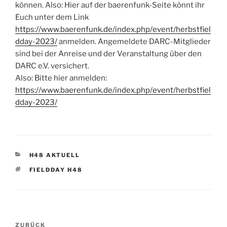
können. Also: Hier auf der baerenfunk-Seite könnt ihr
Euch unter dem Link
https://www.baerenfunk.de/index.php/event/herbstfiel
dday-2023/
anmelden. Angemeldete DARC-Mitglieder
sind bei der Anreise und der Veranstaltung über den
DARC e.V. versichert.
Also: Bitte hier anmelden:
https://www.baerenfunk.de/index.php/event/herbstfiel
dday-2023/
KATEGORIEN
H48 AKTUELL
SCHLAGWÖRTER
FIELDDAY H48
Beitrags-
Vorheriger
ZURÜCK