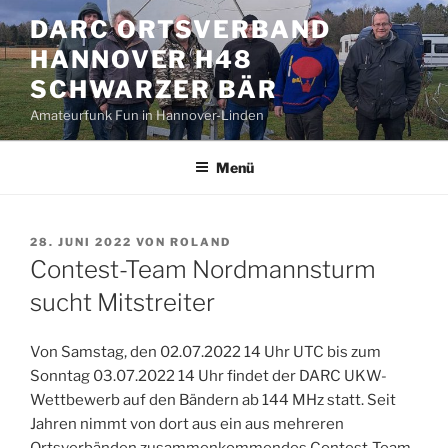
Zum
DARC ORTSVERBAND
Inhalt
HANNOVER H48
springen
SCHWARZER BÄR
Amateurfunk Fun in Hannover-Linden
Menü
VERÖFFENTLICHT
28. JUNI 2022
VON
ROLAND
AM
Contest-Team Nordmannsturm
sucht Mitstreiter
Von Samstag, den 02.07.2022 14 Uhr UTC bis zum
Sonntag 03.07.2022 14 Uhr findet der DARC UKW-
Wettbewerb auf den Bändern ab 144 MHz statt. Seit
Jahren nimmt von dort aus ein aus mehreren