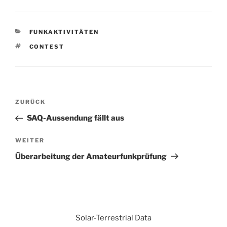
KATEGORIEN
FUNKAKTIVITÄTEN
SCHLAGWÖRTER
CONTEST
Beitrags-
Vorheriger
ZURÜCK
Navigation
Beitrag
SAQ-Aussendung fällt aus
Nächster
WEITER
Beitrag
Überarbeitung der Amateurfunkprüfung
Solar-Terrestrial Data