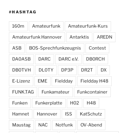
#HASHTAG
160m
Amateurfunk
Amateurfunk-Kurs
Amateurfunk Hannover
Antarktis
AREDN
ASB
BOS-Sprechfunkzeugnis
Contest
DA0ASB
DARC
DARC e.V.
DB0RCH
DB0TVH
DL0TY
DP3P
DR2T
DX
E-Lizenz
EME
Fieldday
Fieldday H48
FUNK.TAG
Funkamateur
Funkcontainer
Funken
Funkerplatte
H02
H48
Hamnet
Hannover
ISS
KatSchutz
Maustag
NAC
Notfunk
OV-Abend