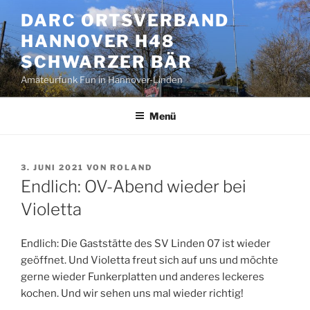
Zum
DARC ORTSVERBAND
Inhalt
HANNOVER H48
springen
SCHWARZER BÄR
Amateurfunk Fun in Hannover-Linden
Menü
VERÖFFENTLICHT
3. JUNI 2021
VON
ROLAND
AM
Endlich: OV-Abend wieder bei
Violetta
Endlich: Die Gaststätte des SV Linden 07 ist wieder
geöffnet. Und Violetta freut sich auf uns und möchte
gerne wieder Funkerplatten und anderes leckeres
kochen. Und wir sehen uns mal wieder richtig!