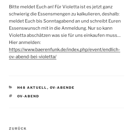
Bitte meldet Euch an! Für Violetta ist es jetzt ganz
schwierig die Essensmengen zu kalkulieren, deshalb:
meldet Euch bis Sonntagabend an und schreibt Euren
Essenswunsch mit in die Anmeldung. Nur so kann
Violetta abschätzen was sie für uns einkaufen muss…
Hier anmelden:
https://www.baerenfunk.de/index.php/event/endlich-
ov-abend-bei-violetta/
KATEGORIEN
H48 AKTUELL
,
OV-ABENDE
SCHLAGWÖRTER
OV-ABEND
Beitrags-
Vorheriger
ZURÜCK