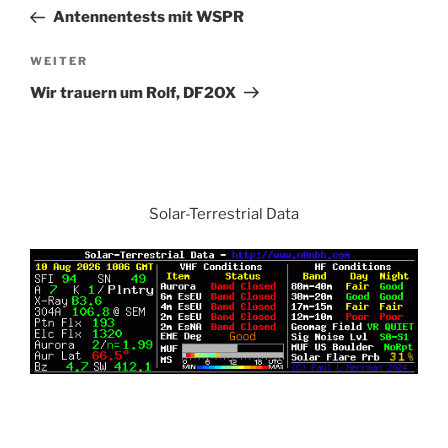
Navigation
Beitrag
Antennentests mit WSPR
Nächster
WEITER
Beitrag
Wir trauern um Rolf, DF2OX
Solar-Terrestrial Data