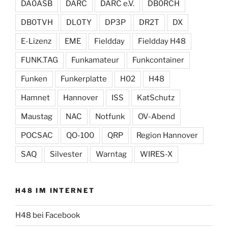
DA0ASB
DARC
DARC e.V.
DB0RCH
DB0TVH
DL0TY
DP3P
DR2T
DX
E-Lizenz
EME
Fieldday
Fieldday H48
FUNK.TAG
Funkamateur
Funkcontainer
Funken
Funkerplatte
H02
H48
Hamnet
Hannover
ISS
KatSchutz
Maustag
NAC
Notfunk
OV-Abend
POCSAC
QO-100
QRP
Region Hannover
SAQ
Silvester
Warntag
WIRES-X
H48 IM INTERNET
H48 bei Facebook