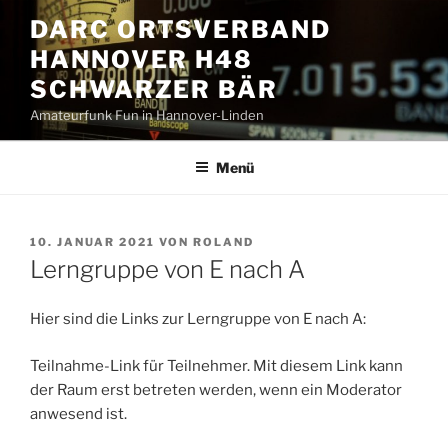
Zum
DARC ORTSVERBAND
Inhalt
HANNOVER H48
springen
SCHWARZER BÄR
Amateurfunk Fun in Hannover-Linden
Menü
VERÖFFENTLICHT
10. JANUAR 2021
VON
ROLAND
AM
Lerngruppe von E nach A
Hier sind die Links zur Lerngruppe von E nach A:
Teilnahme-Link für Teilnehmer. Mit diesem Link kann
der Raum erst betreten werden, wenn ein Moderator
anwesend ist.