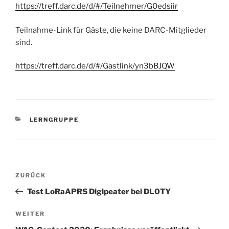
https://treff.darc.de/d/#/Teilnehmer/G0edsiir
Teilnahme-Link für Gäste, die keine DARC-Mitglieder
sind.
https://treff.darc.de/d/#/Gastlink/yn3bBJQW
KATEGORIEN
LERNGRUPPE
Beitrags-
Vorheriger
ZURÜCK
Navigation
Beitrag
Test LoRaAPRS Digipeater bei DL0TY
Nächster
WEITER
Beitrag