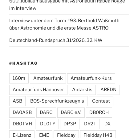
600. Jubiläumsausgabe mit Astronautin Rabea Rogge
im Interview
Interview unter dem Turm #93: Berthold Waßmuth
über Astronomie und die erste Messe ASTRO
Deutschland-Rundspruch 31/2026, 32. KW
#HASHTAG
160m
Amateurfunk
Amateurfunk-Kurs
Amateurfunk Hannover
Antarktis
AREDN
ASB
BOS-Sprechfunkzeugnis
Contest
DA0ASB
DARC
DARC e.V.
DB0RCH
DB0TVH
DL0TY
DP3P
DR2T
DX
E-Lizenz
EME
Fieldday
Fieldday H48