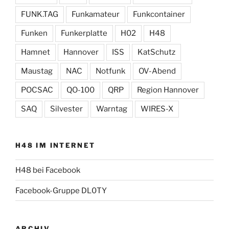
FUNK.TAG
Funkamateur
Funkcontainer
Funken
Funkerplatte
H02
H48
Hamnet
Hannover
ISS
KatSchutz
Maustag
NAC
Notfunk
OV-Abend
POCSAC
QO-100
QRP
Region Hannover
SAQ
Silvester
Warntag
WIRES-X
H48 IM INTERNET
H48 bei Facebook
Facebook-Gruppe DL0TY
ARCHIV