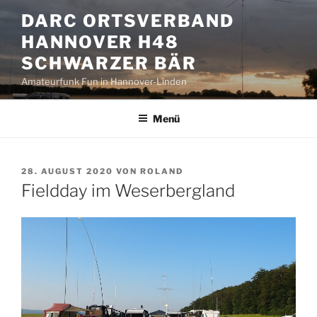
Zum
DARC ORTSVERBAND
Inhalt
HANNOVER H48
springen
SCHWARZER BÄR
Amateurfunk Fun in Hannover-Linden
Menü
VERÖFFENTLICHT
28. AUGUST 2020
VON
ROLAND
AM
Fieldday im Weserbergland