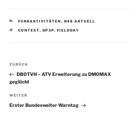
KATEGORIEN
FUNKAKTIVITÄTEN
,
H48 AKTUELL
SCHLAGWÖRTER
CONTEST
,
DP3P
,
FIELDDAY
Beitrags-
Vorheriger
ZURÜCK
Navigation
Beitrag
DB0TVH – ATV Erweiterung zu DM0MAX
geglückt
Nächster
WEITER
Beitrag
Erster Bundesweiter Warntag