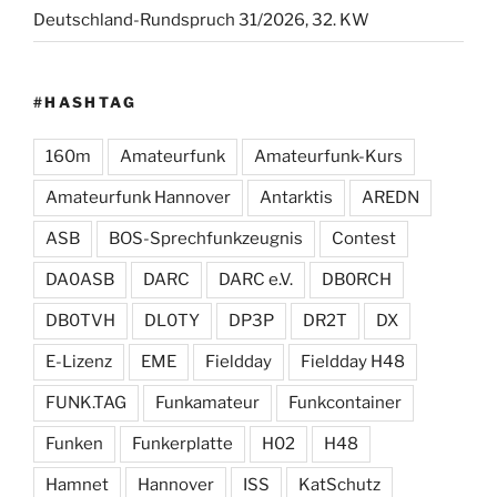
Deutschland-Rundspruch 31/2026, 32. KW
#HASHTAG
160m
Amateurfunk
Amateurfunk-Kurs
Amateurfunk Hannover
Antarktis
AREDN
ASB
BOS-Sprechfunkzeugnis
Contest
DA0ASB
DARC
DARC e.V.
DB0RCH
DB0TVH
DL0TY
DP3P
DR2T
DX
E-Lizenz
EME
Fieldday
Fieldday H48
FUNK.TAG
Funkamateur
Funkcontainer
Funken
Funkerplatte
H02
H48
Hamnet
Hannover
ISS
KatSchutz