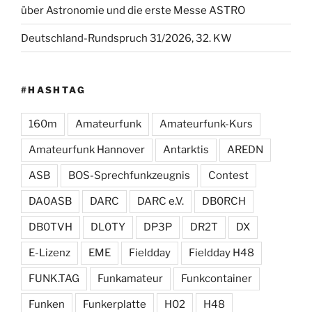
über Astronomie und die erste Messe ASTRO
Deutschland-Rundspruch 31/2026, 32. KW
#HASHTAG
160m
Amateurfunk
Amateurfunk-Kurs
Amateurfunk Hannover
Antarktis
AREDN
ASB
BOS-Sprechfunkzeugnis
Contest
DA0ASB
DARC
DARC e.V.
DB0RCH
DB0TVH
DL0TY
DP3P
DR2T
DX
E-Lizenz
EME
Fieldday
Fieldday H48
FUNK.TAG
Funkamateur
Funkcontainer
Funken
Funkerplatte
H02
H48