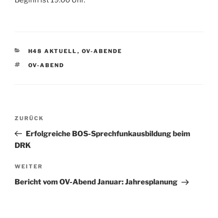
Beginn ist 19:00 Uhr.
KATEGORIEN
H48 AKTUELL
,
OV-ABENDE
SCHLAGWÖRTER
OV-ABEND
Beitrags-
Vorheriger
ZURÜCK
Navigation
Beitrag
Erfolgreiche BOS-Sprechfunkausbildung beim
DRK
Nächster
WEITER
Beitrag
Bericht vom OV-Abend Januar: Jahresplanung