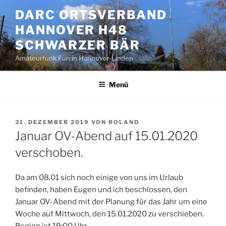
Zum
DARC ORTSVERBAND
Inhalt
HANNOVER H48
springen
SCHWARZER BÄR
Amateurfunk Fun in Hannover-Linden
Menü
VERÖFFENTLICHT
31. DEZEMBER 2019
VON
ROLAND
AM
Januar OV-Abend auf 15.01.2020
verschoben.
Da am 08.01 sich noch einige von uns im Urlaub
befinden, haben Eugen und ich beschlossen, den
Januar OV-Abend mit der Planung für das Jahr um eine
Woche auf Mittwoch, den 15.01.2020 zu verschieben.