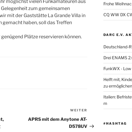
Jahr möglichst vielen Funkamateuren aus
Frohe Weihnac
ie Gelegenheit zum gemeinsamen
CQ WW DX CW 2
ir mit der Gaststätte La Grande Villa in
 gemacht haben, soll das Treffen
DARC E.V. A
r genügend Plätze reservieren können.
Deutschland-R
Drei ENAMS 2.
FunkWX - Low B
Helft mit, Kind
zu ermöglichen
Italien: Befris
m
WEITER
Nächster
Beitrag
t,
APRS mit dem Anytone AT-
#HASHTAG
g
D578UV