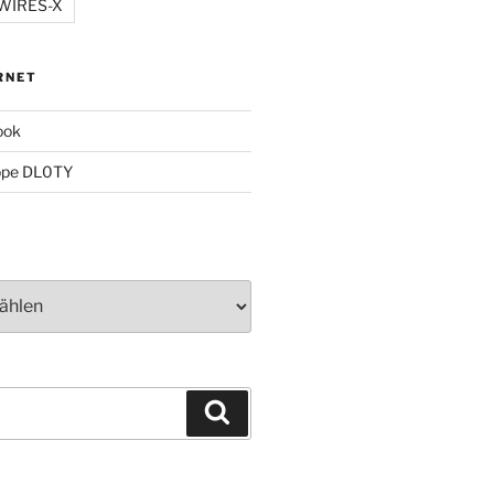
WIRES-X
RNET
ook
ppe DL0TY
Suchen