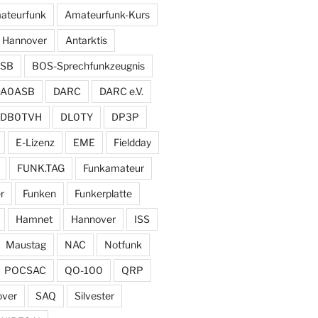
ateurfunk
Amateurfunk-Kurs
 Hannover
Antarktis
SB
BOS-Sprechfunkzeugnis
DA0ASB
DARC
DARC e.V.
DB0TVH
DL0TY
DP3P
E-Lizenz
EME
Fieldday
FUNK.TAG
Funkamateur
r
Funken
Funkerplatte
Hamnet
Hannover
ISS
Maustag
NAC
Notfunk
POCSAC
QO-100
QRP
over
SAQ
Silvester