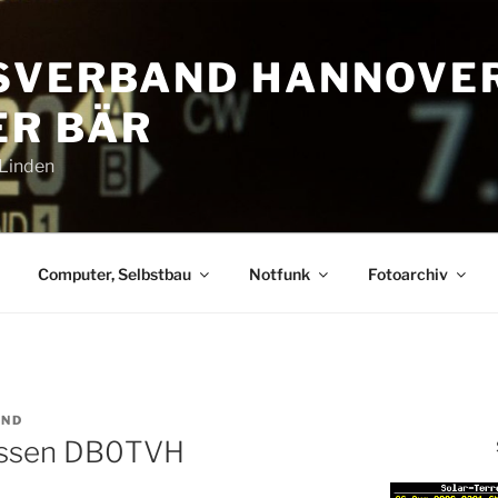
SVERBAND HANNOVE
R BÄR
-Linden
Computer, Selbstbau
Notfunk
Fotoarchiv
AND
Essen DB0TVH