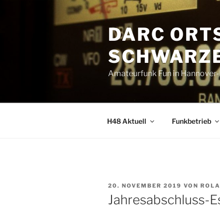
Zum
Inhalt
DARC ORT
springen
SCHWARZE
Amateurfunk Fun in Hannover
H48 Aktuell
Funkbetrieb
VERÖFFENTLICHT
20. NOVEMBER 2019
VON
ROL
AM
Jahresabschluss-