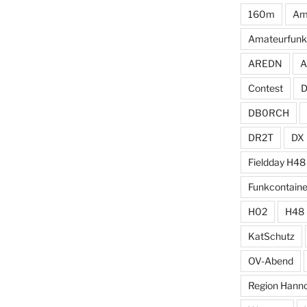
160m
Am
Amateurfunk
AREDN
A
Contest
DB0RCH
DR2T
DX
Fieldday H48
Funkcontaine
H02
H48
KatSchutz
OV-Abend
Region Hann