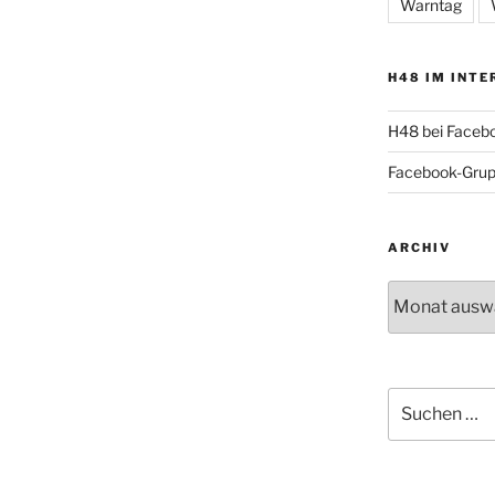
Warntag
H48 IM INTE
H48 bei Faceb
Facebook-Gru
ARCHIV
Archiv
Suche
nach: