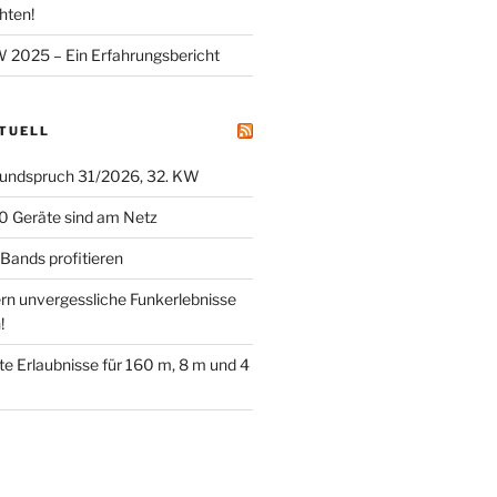
hten!
025 – Ein Erfahrungsbericht
KTUELL
undspruch 31/2026, 32. KW
0 Geräte sind am Netz
ands profitieren
ern unvergessliche Funkerlebnisse
!
tete Erlaubnisse für 160 m, 8 m und 4