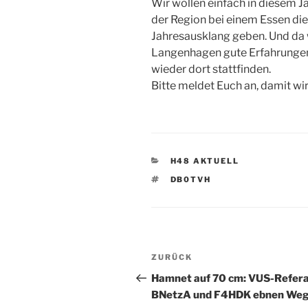
Wir wollen einfach in diesem 
der Region bei einem Essen d
Jahresausklang geben. Und da w
Langenhagen gute Erfahrungen
wieder dort stattfinden.
Bitte meldet Euch an, damit wi
KATEGORIEN
H48 AKTUELL
SCHLAGWÖRTER
DB0TVH
Beitrags-
Vorheriger
ZURÜCK
Navigation
Beitrag
Hamnet auf 70 cm: VUS-Refera
BNetzA und F4HDK ebnen We