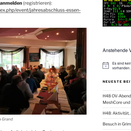
r anmelden
(registrieren):
dex.php/event/jahresabschluss-essen-
Anstehende V
Es sind ke
vorhanden.
NEUESTE BE
H48 OV-Abend: 
MeshCore und 
H48: Aktivität, 
a Grand
Besuch in Gri