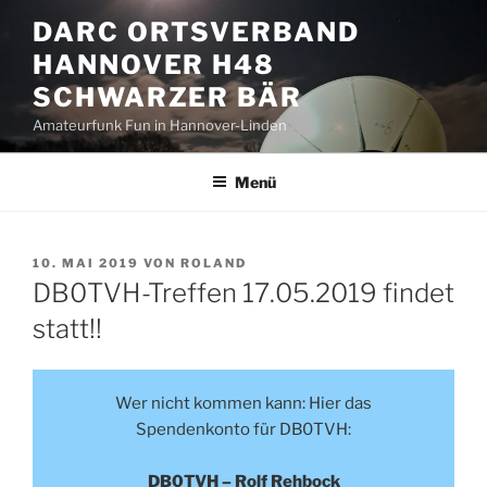
Zum
DARC ORTSVERBAND
Inhalt
HANNOVER H48
springen
SCHWARZER BÄR
Amateurfunk Fun in Hannover-Linden
Menü
VERÖFFENTLICHT
10. MAI 2019
VON
ROLAND
AM
DB0TVH-Treffen 17.05.2019 findet
statt!!
Wer nicht kommen kann: Hier das
Spendenkonto für DB0TVH:
DB0TVH – Rolf Rehbock