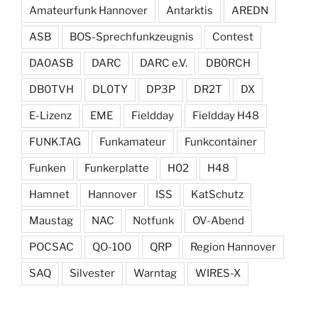
Amateurfunk Hannover
Antarktis
AREDN
ASB
BOS-Sprechfunkzeugnis
Contest
DA0ASB
DARC
DARC e.V.
DB0RCH
DB0TVH
DL0TY
DP3P
DR2T
DX
E-Lizenz
EME
Fieldday
Fieldday H48
FUNK.TAG
Funkamateur
Funkcontainer
Funken
Funkerplatte
H02
H48
Hamnet
Hannover
ISS
KatSchutz
Maustag
NAC
Notfunk
OV-Abend
POCSAC
QO-100
QRP
Region Hannover
SAQ
Silvester
Warntag
WIRES-X