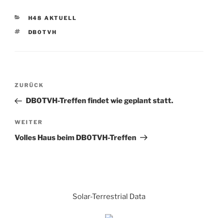
KATEGORIEN
H48 AKTUELL
SCHLAGWÖRTER
DB0TVH
Beitrags-
Vorheriger
ZURÜCK
Navigation
Beitrag
DB0TVH-Treffen findet wie geplant statt.
Nächster
WEITER
Beitrag
Volles Haus beim DB0TVH-Treffen
Solar-Terrestrial Data