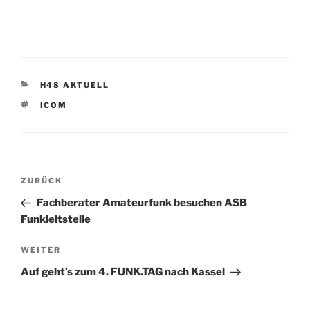
KATEGORIEN
H48 AKTUELL
SCHLAGWÖRTER
ICOM
Beitrags-
Vorheriger
ZURÜCK
Navigation
Beitrag
Fachberater Amateurfunk besuchen ASB
Funkleitstelle
Nächster
WEITER
Beitrag
Auf geht’s zum 4. FUNK.TAG nach Kassel