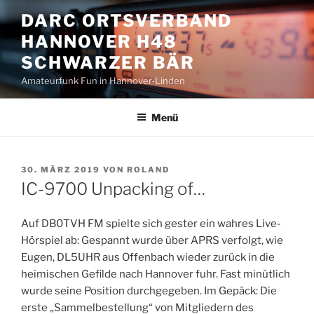
Zum
DARC ORTSVERBAND
Inhalt
HANNOVER H48
springen
SCHWARZER BÄR
Amateurfunk Fun in Hannover-Linden
Menü
VERÖFFENTLICHT
30. MÄRZ 2019
VON
ROLAND
AM
IC-9700 Unpacking of…
Auf DB0TVH FM spielte sich gester ein wahres Live-
Hörspiel ab: Gespannt wurde über APRS verfolgt, wie
Eugen, DL5UHR aus Offenbach wieder zurück in die
heimischen Gefilde nach Hannover fuhr. Fast minütlich
wurde seine Position durchgegeben. Im Gepäck: Die
erste „Sammelbestellung“ von Mitgliedern des