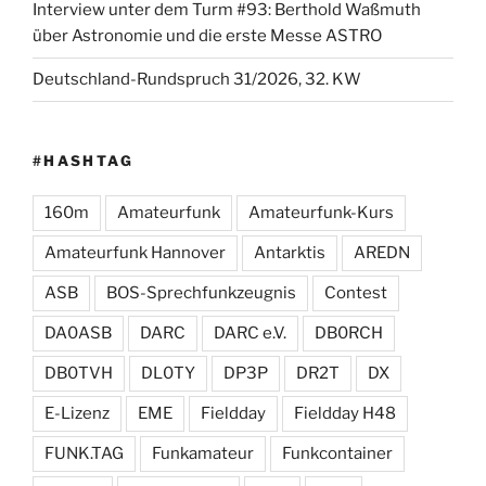
Interview unter dem Turm #93: Berthold Waßmuth
über Astronomie und die erste Messe ASTRO
Deutschland-Rundspruch 31/2026, 32. KW
#HASHTAG
160m
Amateurfunk
Amateurfunk-Kurs
Amateurfunk Hannover
Antarktis
AREDN
ASB
BOS-Sprechfunkzeugnis
Contest
DA0ASB
DARC
DARC e.V.
DB0RCH
DB0TVH
DL0TY
DP3P
DR2T
DX
E-Lizenz
EME
Fieldday
Fieldday H48
FUNK.TAG
Funkamateur
Funkcontainer