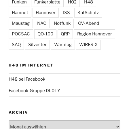
Funken
Funkerplatte
H02
H48
Hamnet
Hannover
ISS
KatSchutz
Maustag
NAC
Notfunk
OV-Abend
POCSAC
QO-100
QRP
Region Hannover
SAQ
Silvester
Warntag
WIRES-X
H48 IM INTERNET
H48 bei Facebook
Facebook-Gruppe DL0TY
ARCHIV
Archiv