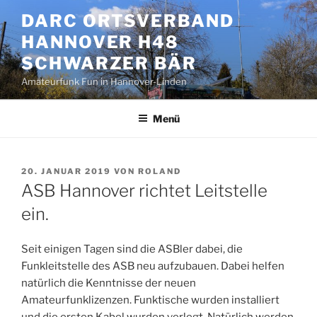
Zum
DARC ORTSVERBAND
Inhalt
HANNOVER H48
springen
SCHWARZER BÄR
Amateurfunk Fun in Hannover-Linden
Menü
VERÖFFENTLICHT
20. JANUAR 2019
VON
ROLAND
AM
ASB Hannover richtet Leitstelle
ein.
Seit einigen Tagen sind die ASBler dabei, die
Funkleitstelle des ASB neu aufzubauen. Dabei helfen
natürlich die Kenntnisse der neuen
Amateurfunklizenzen. Funktische wurden installiert