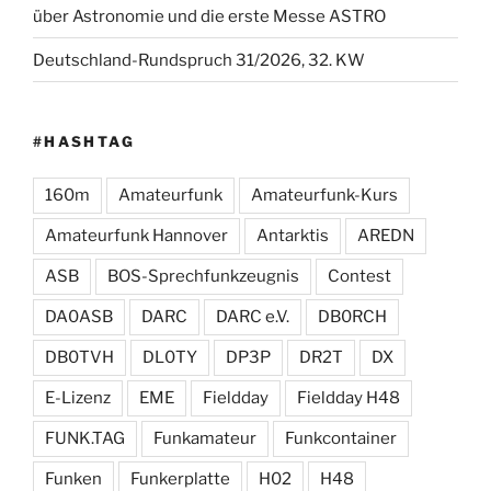
über Astronomie und die erste Messe ASTRO
Deutschland-Rundspruch 31/2026, 32. KW
#HASHTAG
160m
Amateurfunk
Amateurfunk-Kurs
Amateurfunk Hannover
Antarktis
AREDN
ASB
BOS-Sprechfunkzeugnis
Contest
DA0ASB
DARC
DARC e.V.
DB0RCH
DB0TVH
DL0TY
DP3P
DR2T
DX
E-Lizenz
EME
Fieldday
Fieldday H48
FUNK.TAG
Funkamateur
Funkcontainer
Funken
Funkerplatte
H02
H48