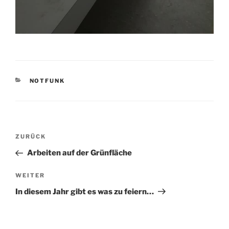
KATEGORIEN
NOTFUNK
Beitrags-
Vorheriger
ZURÜCK
Navigation
Beitrag
Arbeiten auf der Grünfläche
Nächster
WEITER
Beitrag
In diesem Jahr gibt es was zu feiern…