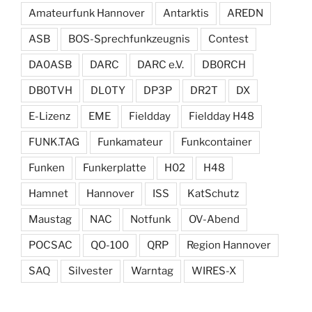
Amateurfunk Hannover
Antarktis
AREDN
ASB
BOS-Sprechfunkzeugnis
Contest
DA0ASB
DARC
DARC e.V.
DB0RCH
DB0TVH
DL0TY
DP3P
DR2T
DX
E-Lizenz
EME
Fieldday
Fieldday H48
FUNK.TAG
Funkamateur
Funkcontainer
Funken
Funkerplatte
H02
H48
Hamnet
Hannover
ISS
KatSchutz
Maustag
NAC
Notfunk
OV-Abend
POCSAC
QO-100
QRP
Region Hannover
SAQ
Silvester
Warntag
WIRES-X