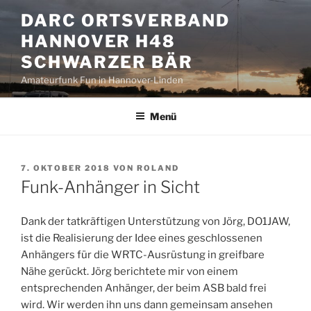
Zum
DARC ORTSVERBAND
Inhalt
HANNOVER H48
springen
SCHWARZER BÄR
Amateurfunk Fun in Hannover-Linden
Menü
VERÖFFENTLICHT
7. OKTOBER 2018
VON
ROLAND
AM
Funk-Anhänger in Sicht
Dank der tatkräftigen Unterstützung von Jörg, DO1JAW,
ist die Realisierung der Idee eines geschlossenen
Anhängers für die WRTC-Ausrüstung in greifbare
Nähe gerückt. Jörg berichtete mir von einem
entsprechenden Anhänger, der beim ASB bald frei
wird. Wir werden ihn uns dann gemeinsam ansehen