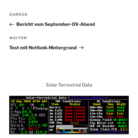
Beitrags-
Vorheriger
ZURÜCK
Navigation
Beitrag
Bericht vom September-OV-Abend
Nächster
WEITER
Beitrag
Test mit Notfunk-Hintergrund
Solar-Terrestrial Data