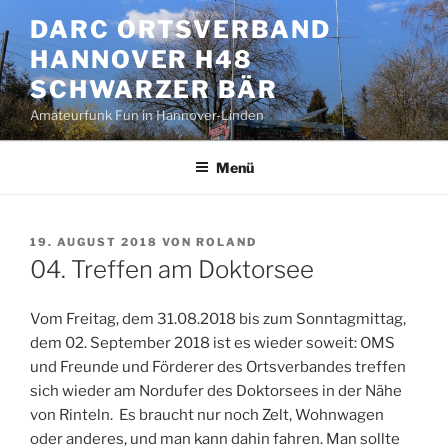
Zum
DARC ORTSVERBAND
Inhalt
HANNOVER H48
springen
SCHWARZER BÄR
Amateurfunk Fun in Hannover-Linden
Menü
VERÖFFENTLICHT
19. AUGUST 2018
VON
ROLAND
AM
04. Treffen am Doktorsee
Vom Freitag, dem 31.08.2018 bis zum Sonntagmittag,
dem 02. September 2018 ist es wieder soweit: OMS
und Freunde und Förderer des Ortsverbandes treffen
sich wieder am Nordufer des Doktorsees in der Nähe
von Rinteln. Es braucht nur noch Zelt, Wohnwagen
oder anderes, und man kann dahin fahren. Man sollte