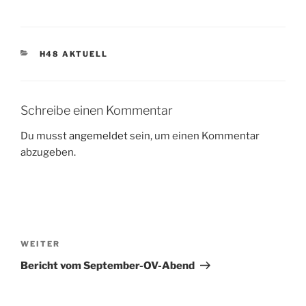
KATEGORIEN
H48 AKTUELL
Schreibe einen Kommentar
Du musst
angemeldet
sein, um einen Kommentar
abzugeben.
Beitrags-
Navigation
Nächster
WEITER
Beitrag
Bericht vom September-OV-Abend