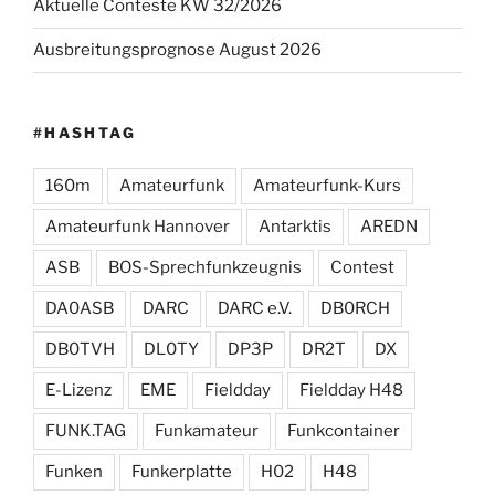
Aktuelle Conteste KW 32/2026
Ausbreitungsprognose August 2026
#HASHTAG
160m
Amateurfunk
Amateurfunk-Kurs
Amateurfunk Hannover
Antarktis
AREDN
ASB
BOS-Sprechfunkzeugnis
Contest
DA0ASB
DARC
DARC e.V.
DB0RCH
DB0TVH
DL0TY
DP3P
DR2T
DX
E-Lizenz
EME
Fieldday
Fieldday H48
FUNK.TAG
Funkamateur
Funkcontainer
Funken
Funkerplatte
H02
H48