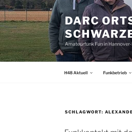
Zum
Inhalt
DARC ORT
springen
SCHWARZE
Amateurfunk Fun in Hannover
H48 Aktuell
Funkbetrieb
SCHLAGWORT:
ALEXAND