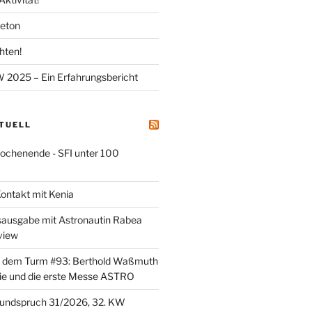
meton
hten!
025 – Ein Erfahrungsbericht
KTUELL
henende - SFI unter 100
ontakt mit Kenia
sausgabe mit Astronautin Rabea
view
er dem Turm #93: Berthold Waßmuth
ie und die erste Messe ASTRO
undspruch 31/2026, 32. KW