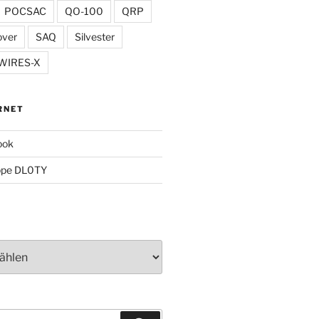
POCSAC
QO-100
QRP
over
SAQ
Silvester
WIRES-X
RNET
ook
ppe DL0TY