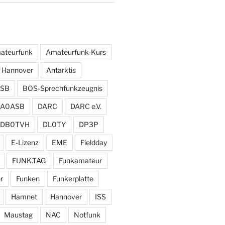
ateurfunk
Amateurfunk-Kurs
 Hannover
Antarktis
SB
BOS-Sprechfunkzeugnis
DA0ASB
DARC
DARC e.V.
DB0TVH
DL0TY
DP3P
E-Lizenz
EME
Fieldday
FUNK.TAG
Funkamateur
r
Funken
Funkerplatte
Hamnet
Hannover
ISS
Maustag
NAC
Notfunk