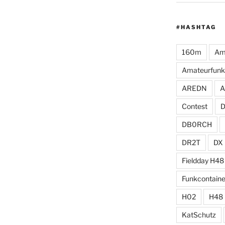
#HASHTAG
160m
Am
Amateurfunk
AREDN
A
Contest
DB0RCH
DR2T
DX
Fieldday H48
Funkcontaine
H02
H48
KatSchutz