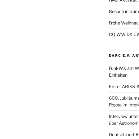
Besuch in Gri
Frohe Weihnac
CQ WW DX CW 2
DARC E.V. A
FunkWX am Woc
Einheiten
Erster ARISS-K
600. Jubiläum
Rogge im Inter
Interview unt
über Astronom
Deutschland-R