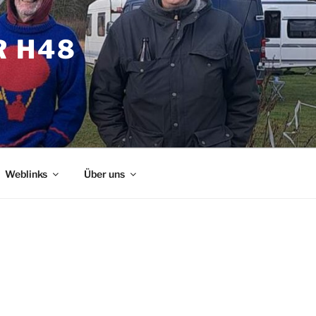
R H48
Weblinks
Über uns