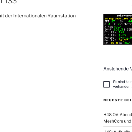
r ISS
t der Internationalen Raumstation
Anstehende V
Es sind ke
vorhanden.
NEUESTE BE
H48 OV-Abend: 
MeshCore und 
H48: Aktivität, 