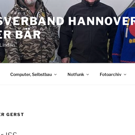
SVERBAND HANNOVE
R BÄR
-Linden
Computer, Selbstbau
Notfunk
Fotoarchiv
ER GERST